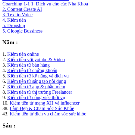
Coarching 1-1
1. Dịch vụ cho các Nha Khoa
2. Content Create AI
3. Text to Voice
4. Kiếm tiền
5. Dropship
5. Gloogle Bussiness
Năm :
1.
Kiếm tiền online
2.
Kiếm tiền với yotube & Video
3.
Kiếm tiền từ bán hàng
4.
Kiếm tiền từ chứng khoán
5.
Kiếm tiền từ kỹ năng và dịch vụ
6.
Kiếm tiền từ sáng tạo nội dung
7.
Kiếm tiền từ app & phần mềm
8.
Kiếm tiền từ thị trường Freelancer
9.
Kiếm tiền từ công việc thời vụ
10.
Kiếm tiền từ mạng XH và influencer
38.
Làm Đẹp & Chăm Sóc Sức Khỏe
43.
Kiếm tiền từ dịch vụ chăm sóc sức khỏe
Sáu :