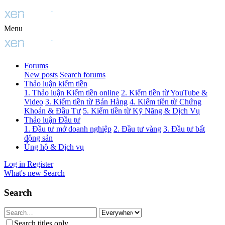
Menu
Forums
New posts
Search forums
Thảo luận kiếm tiền
1. Thảo luận Kiếm tiền online
2. Kiếm tiền từ YouTube &
Video
3. Kiếm tiền từ Bán Hàng
4. Kiếm tiền từ Chứng
Khoán & Đầu Tư
5. Kiếm tiền từ Kỹ Năng & Dịch Vụ
Thảo luận Đầu tư
1. Đầu tư mở doanh nghiệp
2. Đầu tư vàng
3. Đầu tư bất
động sản
Ủng hộ & Dịch vụ
Log in
Register
What's new
Search
Search
Search titles only