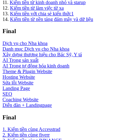
11.
Kiếm tiền từ kinh doanh nhỏ và starup
12.
Kiếm tiền từ làm việc từ xa
13.
Kiếm tiền với chia sẻ kiến thức1
14.
Kiếm tiền từ nền tảng đám mây và dữ liệu
Final
Dịch vụ cho Nha khoa
Danh mục Dịch vụ cho Nha khoa
Xây dựng thương hiệu cho Bác Sỹ, Y tá
AI Trong sản xuất
AI Trong tự động hóa kinh doanh
Theme & Plugin Website
Hosting Website
Sửa lỗi Website
Landing Page
SEO
Coaching Website
Diễn đàn + Landingpage
Final
1. Kiếm tiền cùng Accesstrad
2. Kiếm tiền cùng fiverr