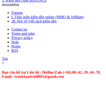
3. Kiếm tiền cùng BINANCE
duoisidebar
Forums
I. Thảo luận kiếm tiền online (MMO & Affiliate)
28. Hỏi về Viết sách kiếm tiền
Contact us
Terms and rules
Privacy policy
Help
Home
RSS
Top
×
Bạn cần hỗ trợ Liên hệ : Hotline/Zalo
(+84).08-.62-.39-.64-.78,
Email : trankhanhchi0805@gmail.com