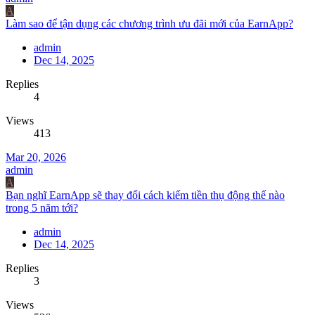
A
Làm sao để tận dụng các chương trình ưu đãi mới của EarnApp?
admin
Dec 14, 2025
Replies
4
Views
413
Mar 20, 2026
admin
A
Bạn nghĩ EarnApp sẽ thay đổi cách kiếm tiền thụ động thế nào
trong 5 năm tới?
admin
Dec 14, 2025
Replies
3
Views