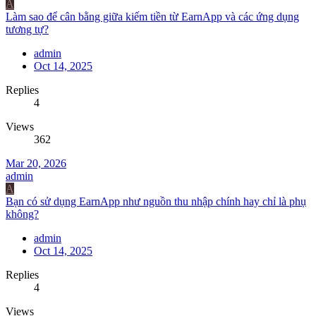
A
Làm sao để cân bằng giữa kiếm tiền từ EarnApp và các ứng dụng
tương tự?
admin
Oct 14, 2025
Replies
4
Views
362
Mar 20, 2026
admin
A
Bạn có sử dụng EarnApp như nguồn thu nhập chính hay chỉ là phụ
không?
admin
Oct 14, 2025
Replies
4
Views