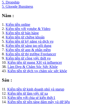
5. Dropship
5. Gloogle Bussiness
Năm :
1.
Kiếm tiền online
2.
Kiếm tiền với yotube & Video
3.
Kiếm tiền từ bán hàng
4.
Kiếm tiền từ chứng khoán
5.
Kiếm tiền từ kỹ năng và dịch vụ
6.
Kiếm tiền từ sáng tạo nội dung
7.
Kiếm tiền từ app & phần mềm
8.
Kiếm tiền từ thị trường Freelancer
9.
Kiếm tiền từ công việc thời vụ
10.
Kiếm tiền từ mạng XH và influencer
38.
Làm Đẹp & Chăm Sóc Sức Khỏe
43.
Kiếm tiền từ dịch vụ chăm sóc sức khỏe
Sáu :
11.
Kiếm tiền từ kinh doanh nhỏ và starup
12.
Kiếm tiền từ làm việc từ xa
13.
Kiếm tiền với chia sẻ kiến thức1
14.
Kiếm tiền từ nền tảng đám mây và dữ liệu