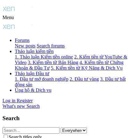
Menu
Forums
New posts
Search forums
Thảo luận kiếm tiền
1. Thảo luận Kiếm tiền online
2. Kiếm tiền từ YouTube &
Video
3. Kiếm tiền từ Bán Hàng
4. Kiếm tiền từ Chứng
Khoán & Đầu Tư
5. Kiếm tiền từ Kỹ Năng & Dịch Vụ
Thảo luận Đầu tư
1. Đầu tư mở doanh nghiệp
2. Đầu tư vàng
3. Đầu tư bất
động sản
Ủng hộ & Dịch vụ
Log in
Register
What's new
Search
Search
Search titles only