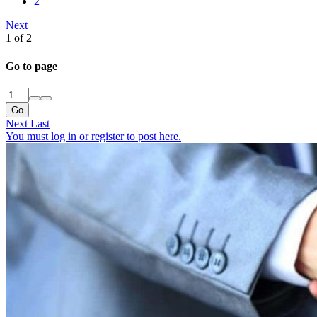
2
Next
1 of 2
Go to page
Go
Next
Last
You must log in or register to post here.