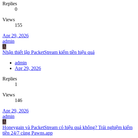
Replies
0
Views
155
Apr 29, 2026
admin
A
Nhận thiết lập PacketStream kiếm tiền hiệu quả
admin
Apr 29, 2026
Replies
1
Views
146
Apr 29, 2026
admin
A
Honeygain và PacketStream có hiệu quả không? Trải nghiệm kiếm
tiền 24/7 cùng Pawns.app