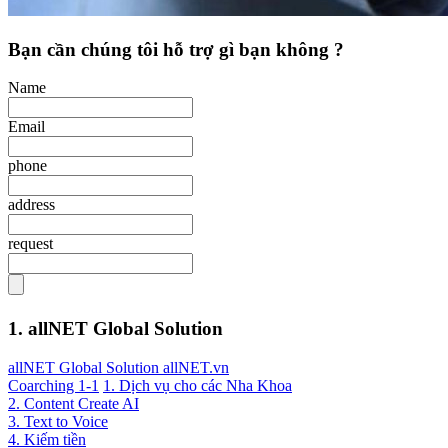
Bạn cần chúng tôi hỗ trợ gì bạn không ?
Name
Email
phone
address
request
1. allNET Global Solution
allNET Global Solution allNET.vn
Coarching 1-1
1. Dịch vụ cho các Nha Khoa
2. Content Create AI
3. Text to Voice
4. Kiếm tiền