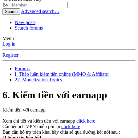
By:
Advanced search…
Search
New posts
Search forums
Menu
Log in
Register
Forums
I. Thảo luận kiếm tiền online (MMO & Affiliate)
27. Monetization Topics
6. Kiếm tiền với earnapp
Kiếm tiền với earnapp
Xem chi tiết và kiếm tiền với earnapp
click here
Cài tiện ich VPN miễn phí tại
click here
Bạn cần hỗ trợ triển khai hãy chia sẻ qua đường kết nối sau :
[Thông tin liên hệ]