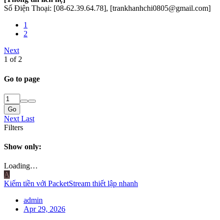
Số Điện Thoại: [08-62.39.64.78], [trankhanhchi0805@gmail.com]
1
2
Next
1 of 2
Go to page
Go
Next
Last
Filters
Show only:
Loading…
A
Kiếm tiền với PacketStream thiết lập nhanh
admin
Apr 29, 2026