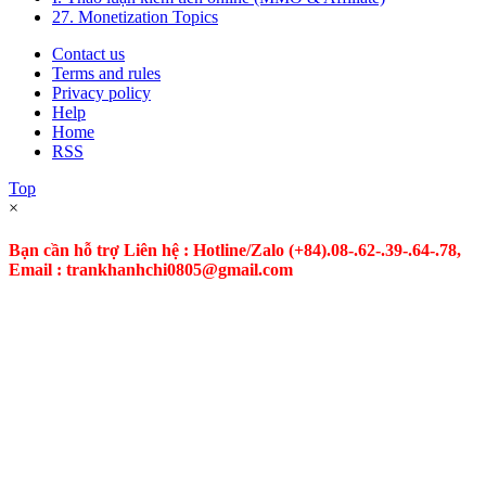
27. Monetization Topics
Contact us
Terms and rules
Privacy policy
Help
Home
RSS
Top
×
Bạn cần hỗ trợ Liên hệ : Hotline/Zalo
(+84).08-.62-.39-.64-.78,
Email : trankhanhchi0805@gmail.com