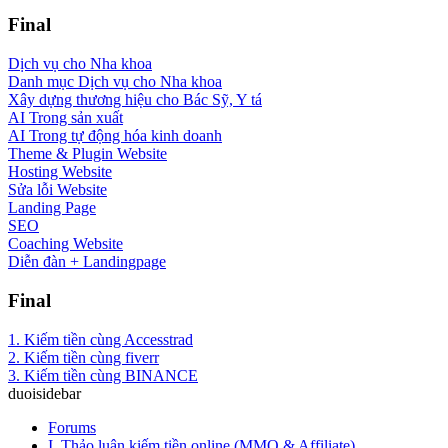
Final
Dịch vụ cho Nha khoa
Danh mục Dịch vụ cho Nha khoa
Xây dựng thương hiệu cho Bác Sỹ, Y tá
AI Trong sản xuất
AI Trong tự động hóa kinh doanh
Theme & Plugin Website
Hosting Website
Sửa lỗi Website
Landing Page
SEO
Coaching Website
Diễn đàn + Landingpage
Final
1. Kiếm tiền cùng Accesstrad
2. Kiếm tiền cùng fiverr
3. Kiếm tiền cùng BINANCE
duoisidebar
Forums
I. Thảo luận kiếm tiền online (MMO & Affiliate)