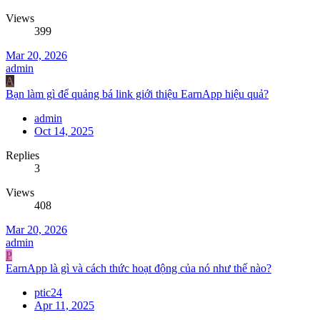
Views
399
Mar 20, 2026
admin
A
Bạn làm gì để quảng bá link giới thiệu EarnApp hiệu quả?
admin
Oct 14, 2025
Replies
3
Views
408
Mar 20, 2026
admin
P
EarnApp là gì và cách thức hoạt động của nó như thế nào?
ptic24
Apr 11, 2025