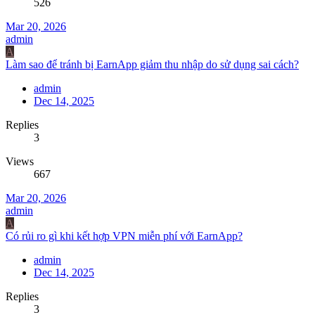
526
Mar 20, 2026
admin
A
Làm sao để tránh bị EarnApp giảm thu nhập do sử dụng sai cách?
admin
Dec 14, 2025
Replies
3
Views
667
Mar 20, 2026
admin
A
Có rủi ro gì khi kết hợp VPN miễn phí với EarnApp?
admin
Dec 14, 2025
Replies
3