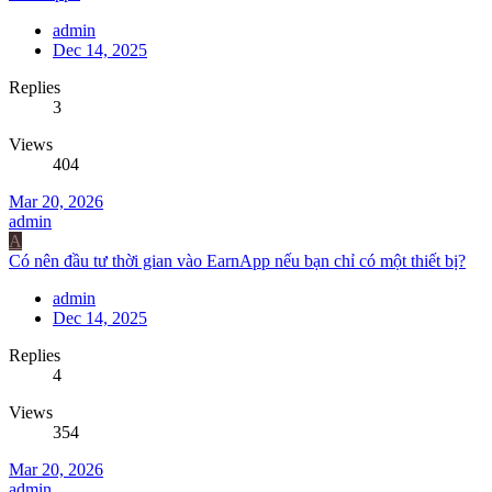
admin
Dec 14, 2025
Replies
3
Views
404
Mar 20, 2026
admin
A
Có nên đầu tư thời gian vào EarnApp nếu bạn chỉ có một thiết bị?
admin
Dec 14, 2025
Replies
4
Views
354
Mar 20, 2026
admin