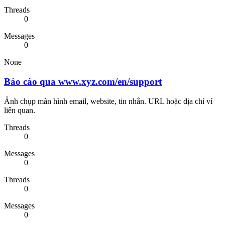
Threads
0
Messages
0
None
Báo cáo qua www.xyz.com/en/support
Ảnh chụp màn hình email, website, tin nhắn. URL hoặc địa chỉ ví
liên quan.
Threads
0
Messages
0
Threads
0
Messages
0