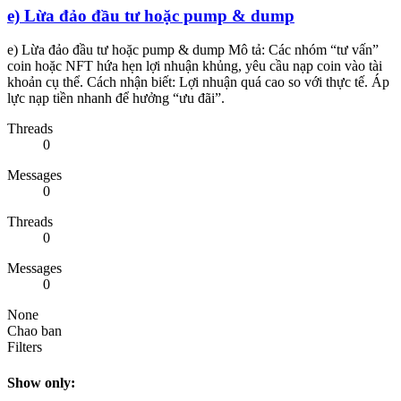
e) Lừa đảo đầu tư hoặc pump & dump
e) Lừa đảo đầu tư hoặc pump & dump Mô tả: Các nhóm “tư vấn”
coin hoặc NFT hứa hẹn lợi nhuận khủng, yêu cầu nạp coin vào tài
khoản cụ thể. Cách nhận biết: Lợi nhuận quá cao so với thực tế. Áp
lực nạp tiền nhanh để hưởng “ưu đãi”.
Threads
0
Messages
0
Threads
0
Messages
0
None
Chao ban
Filters
Show only: