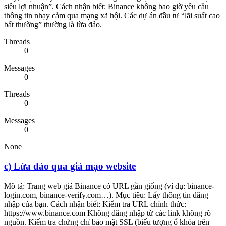
siêu lợi nhuận”. Cách nhận biết: Binance không bao giờ yêu cầu
thông tin nhạy cảm qua mạng xã hội. Các dự án đầu tư “lãi suất cao
bất thường” thường là lừa đảo.
Threads
0
Messages
0
Threads
0
Messages
0
None
c) Lừa đảo qua giả mạo website
Mô tả: Trang web giả Binance có URL gần giống (ví dụ: binance-
login.com, binance-verify.com…). Mục tiêu: Lấy thông tin đăng
nhập của bạn. Cách nhận biết: Kiểm tra URL chính thức:
https://www.binance.com Không đăng nhập từ các link không rõ
nguồn. Kiểm tra chứng chỉ bảo mật SSL (biểu tượng ổ khóa trên