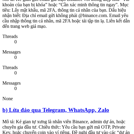
khoản của bạn bị khóa” hoặc “Cần xác minh thông tin ngay”. Mục
tiêu: Lấy mật khẩu, mã 2FA, thông tin cá nhân của bạn. Dấu hiệu
nhận biết: Địa chỉ email gửi không phải @binance.com. Email yêu
cầu nhập thông tin cá nhân, mã 2FA hoặc tải tập tin lạ. Liên kết dẫn
đến trang web giả mạo.
Threads
0
Messages
0
Threads
0
Messages
0
None
b) Lừa đảo qua Telegram, WhatsApp, Zalo
Mô tả: Kẻ gian tự xưng là nhân viên Binance, admin dự án, hoặc
chuyên gia đầu tư. Chiêu thức: Yêu cầu bạn gửi mã OTP, Private
Key, hoặc chuyển coin vào ví riêng. Đề nghị đầu tư vào các “dự án