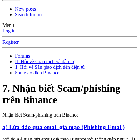
New posts
Search forums
Menu
Log in
Register
Forums
II. Hỏi về Giao dịch và đầu tư
1. Hỏi về Sàn giao dịch tiền điện tử
Sàn giao dịch Binance
7. Nhận biết Scam/phishing
trên Binance
Nhận biết Scam/phishing trên Binance
a) Lừa đảo qua email giả mạo (Phishing Email)
Mô tả: Kẻ gian gửi email giả mạo Binance với thông điệp như “Tài