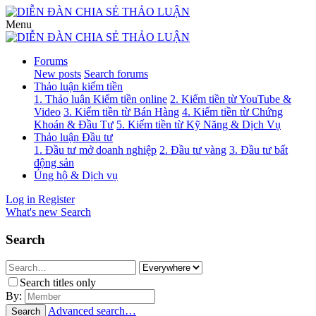
Menu
Forums
New posts
Search forums
Thảo luận kiếm tiền
1. Thảo luận Kiếm tiền online
2. Kiếm tiền từ YouTube &
Video
3. Kiếm tiền từ Bán Hàng
4. Kiếm tiền từ Chứng
Khoán & Đầu Tư
5. Kiếm tiền từ Kỹ Năng & Dịch Vụ
Thảo luận Đầu tư
1. Đầu tư mở doanh nghiệp
2. Đầu tư vàng
3. Đầu tư bất
động sản
Ủng hộ & Dịch vụ
Log in
Register
What's new
Search
Search
Search titles only
By:
Advanced search…
Search