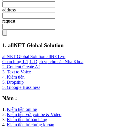
address
request
1. allNET Global Solution
allNET Global Solution allNET.vn
Coarching 1-1
1. Dịch vụ cho các Nha Khoa
2. Content Create AI
3. Text to Voice
4. Kiếm tiền
5. Dropship
5. Gloogle Bussiness
Năm :
1.
Kiếm tiền online
2.
Kiếm tiền với yotube & Video
3.
Kiếm tiền từ bán hàng
4.
Kiếm tiền từ chứng khoán