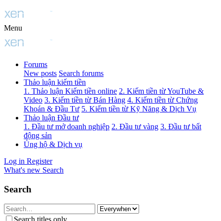
Menu
Forums
New posts
Search forums
Thảo luận kiếm tiền
1. Thảo luận Kiếm tiền online
2. Kiếm tiền từ YouTube &
Video
3. Kiếm tiền từ Bán Hàng
4. Kiếm tiền từ Chứng
Khoán & Đầu Tư
5. Kiếm tiền từ Kỹ Năng & Dịch Vụ
Thảo luận Đầu tư
1. Đầu tư mở doanh nghiệp
2. Đầu tư vàng
3. Đầu tư bất
động sản
Ủng hộ & Dịch vụ
Log in
Register
What's new
Search
Search
Search titles only