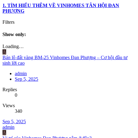
1. TÌM HIỂU THÊM VỀ VINHOMES TÂN HỘI ĐAN
PHƯỢNG
Filters
Show only:
Loading…
A
Bán lô đất vàng BM-25 Vinhomes Đan Phượng – Cơ hội đầu tư
sinh lời cao
admin
Sep 5, 2025
Replies
0
Views
340
Sep 5, 2025
admin
A