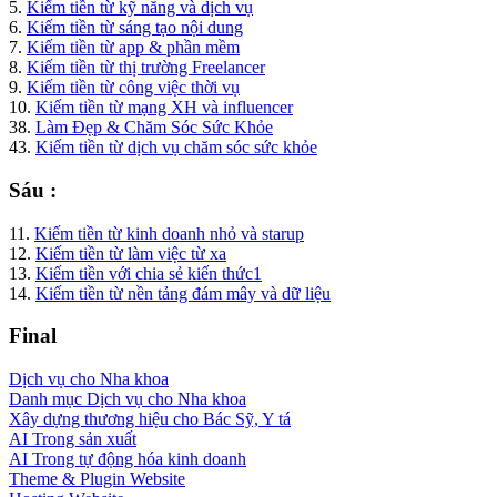
5.
Kiếm tiền từ kỹ năng và dịch vụ
6.
Kiếm tiền từ sáng tạo nội dung
7.
Kiếm tiền từ app & phần mềm
8.
Kiếm tiền từ thị trường Freelancer
9.
Kiếm tiền từ công việc thời vụ
10.
Kiếm tiền từ mạng XH và influencer
38.
Làm Đẹp & Chăm Sóc Sức Khỏe
43.
Kiếm tiền từ dịch vụ chăm sóc sức khỏe
Sáu :
11.
Kiếm tiền từ kinh doanh nhỏ và starup
12.
Kiếm tiền từ làm việc từ xa
13.
Kiếm tiền với chia sẻ kiến thức1
14.
Kiếm tiền từ nền tảng đám mây và dữ liệu
Final
Dịch vụ cho Nha khoa
Danh mục Dịch vụ cho Nha khoa
Xây dựng thương hiệu cho Bác Sỹ, Y tá
AI Trong sản xuất
AI Trong tự động hóa kinh doanh
Theme & Plugin Website