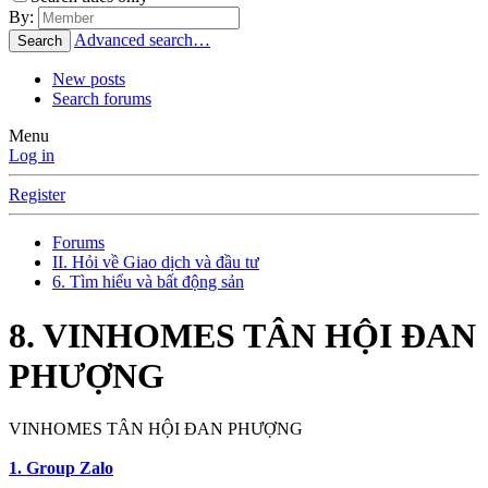
By:
Advanced search…
Search
New posts
Search forums
Menu
Log in
Register
Forums
II. Hỏi về Giao dịch và đầu tư
6. Tìm hiểu và bất động sản
8. VINHOMES TÂN HỘI ĐAN
PHƯỢNG
VINHOMES TÂN HỘI ĐAN PHƯỢNG
1. Group Zalo