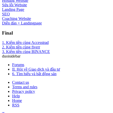
Hosting Website
Sửa lỗi Website
Landing Page
SEO
Coaching Website
Diễn đàn + Landingpage
Final
1. Kiếm tiền cùng Accesstrad
2. Kiếm tiền cùng fiverr
3. Kiếm tiền cùng BINANCE
duoisidebar
Forums
II. Hỏi về Giao dịch và đầu tư
6. Tìm hiểu và bất động sản
Contact us
Terms and rules
Privacy policy
Help
Home
RSS