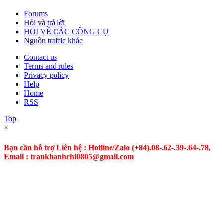
Forums
Hỏi và trả lời
HỎI VỀ CÁC CÔNG CỤ
Nguồn traffic khác
Contact us
Terms and rules
Privacy policy
Help
Home
RSS
Top
×
Bạn cần hỗ trợ Liên hệ : Hotline/Zalo
(+84).08-.62-.39-.64-.78,
Email : trankhanhchi0805@gmail.com