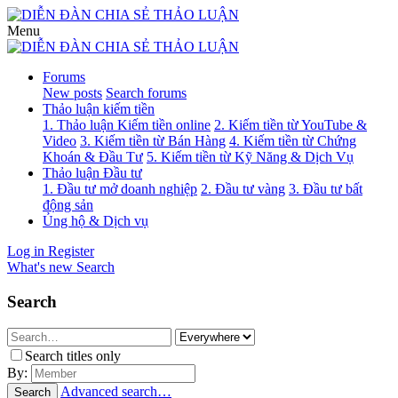
Menu
Forums
New posts
Search forums
Thảo luận kiếm tiền
1. Thảo luận Kiếm tiền online
2. Kiếm tiền từ YouTube &
Video
3. Kiếm tiền từ Bán Hàng
4. Kiếm tiền từ Chứng
Khoán & Đầu Tư
5. Kiếm tiền từ Kỹ Năng & Dịch Vụ
Thảo luận Đầu tư
1. Đầu tư mở doanh nghiệp
2. Đầu tư vàng
3. Đầu tư bất
động sản
Ủng hộ & Dịch vụ
Log in
Register
What's new
Search
Search
Search titles only
By:
Advanced search…
Search