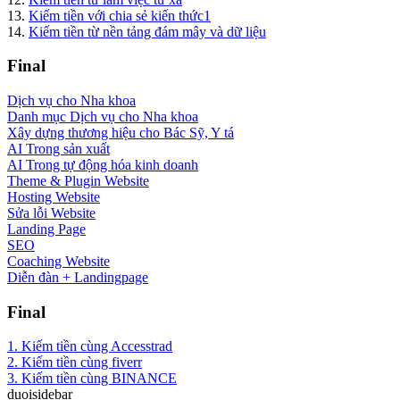
13.
Kiếm tiền với chia sẻ kiến thức1
14.
Kiếm tiền từ nền tảng đám mây và dữ liệu
Final
Dịch vụ cho Nha khoa
Danh mục Dịch vụ cho Nha khoa
Xây dựng thương hiệu cho Bác Sỹ, Y tá
AI Trong sản xuất
AI Trong tự động hóa kinh doanh
Theme & Plugin Website
Hosting Website
Sửa lỗi Website
Landing Page
SEO
Coaching Website
Diễn đàn + Landingpage
Final
1. Kiếm tiền cùng Accesstrad
2. Kiếm tiền cùng fiverr
3. Kiếm tiền cùng BINANCE
duoisidebar