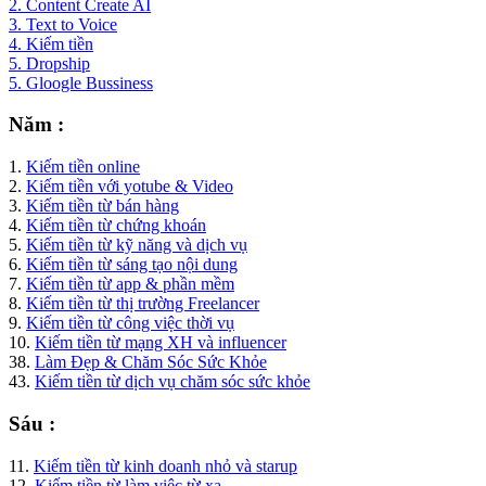
2. Content Create AI
3. Text to Voice
4. Kiếm tiền
5. Dropship
5. Gloogle Bussiness
Năm :
1.
Kiếm tiền online
2.
Kiếm tiền với yotube & Video
3.
Kiếm tiền từ bán hàng
4.
Kiếm tiền từ chứng khoán
5.
Kiếm tiền từ kỹ năng và dịch vụ
6.
Kiếm tiền từ sáng tạo nội dung
7.
Kiếm tiền từ app & phần mềm
8.
Kiếm tiền từ thị trường Freelancer
9.
Kiếm tiền từ công việc thời vụ
10.
Kiếm tiền từ mạng XH và influencer
38.
Làm Đẹp & Chăm Sóc Sức Khỏe
43.
Kiếm tiền từ dịch vụ chăm sóc sức khỏe
Sáu :
11.
Kiếm tiền từ kinh doanh nhỏ và starup
12.
Kiếm tiền từ làm việc từ xa