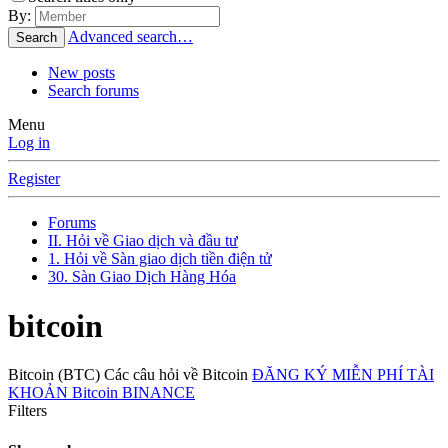
By:
Advanced search…
Search
New posts
Search forums
Menu
Log in
Register
Forums
II. Hỏi về Giao dịch và đầu tư
1. Hỏi về Sàn giao dịch tiền điện tử
30. Sàn Giao Dịch Hàng Hóa
bitcoin
Bitcoin (BTC) Các câu hỏi về Bitcoin
ĐĂNG KÝ MIỄN PHÍ TÀI
KHOẢN Bitcoin BINANCE
Filters