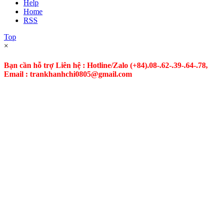
Help
Home
RSS
Top
×
Bạn cần hỗ trợ Liên hệ : Hotline/Zalo
(+84).08-.62-.39-.64-.78,
Email : trankhanhchi0805@gmail.com