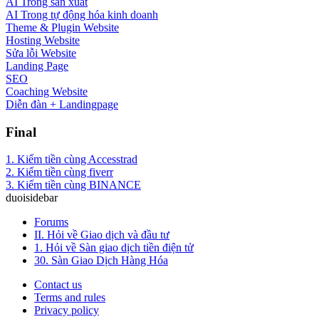
AI Trong sản xuất
AI Trong tự động hóa kinh doanh
Theme & Plugin Website
Hosting Website
Sửa lỗi Website
Landing Page
SEO
Coaching Website
Diễn đàn + Landingpage
Final
1. Kiếm tiền cùng Accesstrad
2. Kiếm tiền cùng fiverr
3. Kiếm tiền cùng BINANCE
duoisidebar
Forums
II. Hỏi về Giao dịch và đầu tư
1. Hỏi về Sàn giao dịch tiền điện tử
30. Sàn Giao Dịch Hàng Hóa
Contact us
Terms and rules
Privacy policy