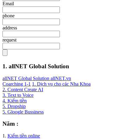
Email
phone
address
request
1. allNET Global Solution
allNET Global Solution allNET.vn
Coarching 1-1
1. Dịch vụ cho các Nha Khoa
2. Content Create AI
3. Text to Voice
4. Kiếm tiền
5. Dropship
5. Gloogle Bussiness
Năm :
1.
Kiếm tiền online