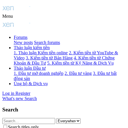
Menu
Forums
New posts
Search forums
Thảo luận kiếm tiền
1. Thảo luận Kiếm tiền online
2. Kiếm tiền từ YouTube &
Video
3. Kiếm tiền từ Bán Hàng
4. Kiếm tiền từ Chứng
Khoán & Đầu Tư
5. Kiếm tiền từ Kỹ Năng & Dịch Vụ
Thảo luận Đầu tư
1. Đầu tư mở doanh nghiệp
2. Đầu tư vàng
3. Đầu tư bất
động sản
Ủng hộ & Dịch vụ
Log in
Register
What's new
Search
Search
Search titles only