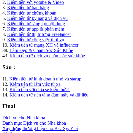
2.
Kiếm tiền với yotube & Video
3.
Kiếm tiền từ bán hàng
4.
Kiếm tiền từ chứng khoán
5.
Kiếm tiền từ kỹ năng và dịch vụ
6.
Kiếm tiền từ sáng tạo nội dung
7.
Kiếm tiền từ app & phần mềm
8.
Kiếm tiền từ thị trường Freelancer
9.
Kiếm tiền từ công việc thời vụ
10.
Kiếm tiền từ mạng XH và influencer
38.
Làm Đẹp & Chăm Sóc Sức Khỏe
43.
Kiếm tiền từ dịch vụ chăm sóc sức khỏe
Sáu :
11.
Kiếm tiền từ kinh doanh nhỏ và starup
12.
Kiếm tiền từ làm việc từ xa
13.
Kiếm tiền với chia sẻ kiến thức1
14.
Kiếm tiền từ nền tảng đám mây và dữ liệu
Final
Dịch vụ cho Nha khoa
Danh mục Dịch vụ cho Nha khoa
Xây dựng thương hiệu cho Bác Sỹ, Y tá