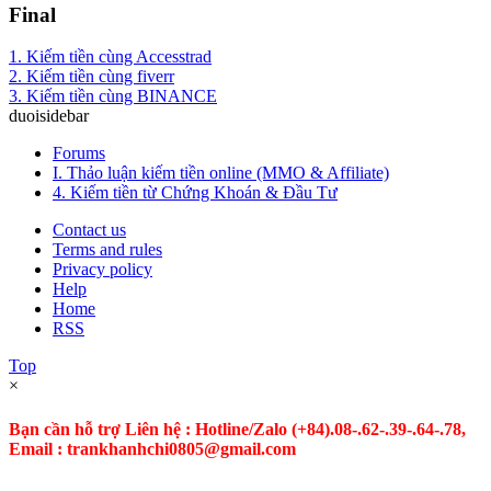
Final
1. Kiếm tiền cùng Accesstrad
2. Kiếm tiền cùng fiverr
3. Kiếm tiền cùng BINANCE
duoisidebar
Forums
I. Thảo luận kiếm tiền online (MMO & Affiliate)
4. Kiếm tiền từ Chứng Khoán & Đầu Tư
Contact us
Terms and rules
Privacy policy
Help
Home
RSS
Top
×
Bạn cần hỗ trợ Liên hệ : Hotline/Zalo
(+84).08-.62-.39-.64-.78,
Email : trankhanhchi0805@gmail.com