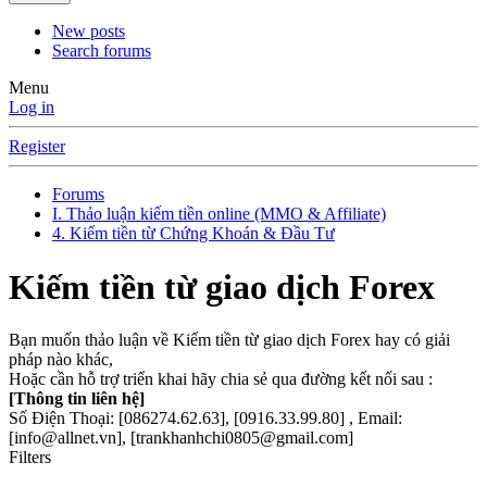
New posts
Search forums
Menu
Log in
Register
Forums
I. Thảo luận kiếm tiền online (MMO & Affiliate)
4. Kiếm tiền từ Chứng Khoán & Đầu Tư
Kiếm tiền từ giao dịch Forex
Bạn muốn thảo luận về Kiếm tiền từ giao dịch Forex hay có giải
pháp nào khác,
Hoặc cần hỗ trợ triển khai hãy chia sẻ qua đường kết nối sau :
[Thông tin liên hệ]
Số Điện Thoại: [086274.62.63], [0916.33.99.80] , Email:
[info@allnet.vn], [trankhanhchi0805@gmail.com]
Filters