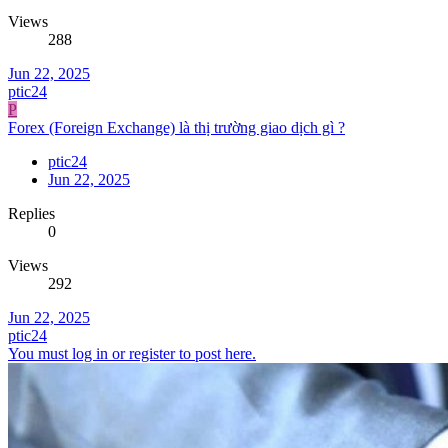
Views
288
Jun 22, 2025
ptic24
P
Forex (Foreign Exchange) là thị trường giao dịch gì ?
ptic24
Jun 22, 2025
Replies
0
Views
292
Jun 22, 2025
ptic24
You must log in or register to post here.