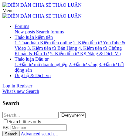
Menu
Forums
New posts
Search forums
Thảo luận kiếm tiền
1. Thảo luận Kiếm tiền online
2. Kiếm tiền từ YouTube &
Video
3. Kiếm tiền từ Bán Hàng
4. Kiếm tiền từ Chứng
Khoán & Đầu Tư
5. Kiếm tiền từ Kỹ Năng & Dịch Vụ
Thảo luận Đầu tư
1. Đầu tư mở doanh nghiệp
2. Đầu tư vàng
3. Đầu tư bất
động sản
Ủng hộ & Dịch vụ
Log in
Register
What's new
Search
Search
Search titles only
By:
Advanced search…
Search