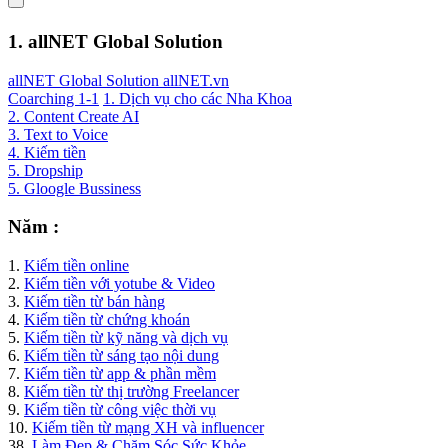
1. allNET Global Solution
allNET Global Solution allNET.vn
Coarching 1-1
1. Dịch vụ cho các Nha Khoa
2. Content Create AI
3. Text to Voice
4. Kiếm tiền
5. Dropship
5. Gloogle Bussiness
Năm :
1.
Kiếm tiền online
2.
Kiếm tiền với yotube & Video
3.
Kiếm tiền từ bán hàng
4.
Kiếm tiền từ chứng khoán
5.
Kiếm tiền từ kỹ năng và dịch vụ
6.
Kiếm tiền từ sáng tạo nội dung
7.
Kiếm tiền từ app & phần mềm
8.
Kiếm tiền từ thị trường Freelancer
9.
Kiếm tiền từ công việc thời vụ
10.
Kiếm tiền từ mạng XH và influencer
38.
Làm Đẹp & Chăm Sóc Sức Khỏe