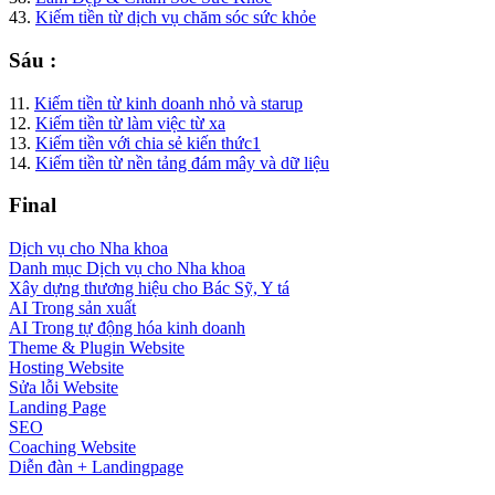
43.
Kiếm tiền từ dịch vụ chăm sóc sức khỏe
Sáu :
11.
Kiếm tiền từ kinh doanh nhỏ và starup
12.
Kiếm tiền từ làm việc từ xa
13.
Kiếm tiền với chia sẻ kiến thức1
14.
Kiếm tiền từ nền tảng đám mây và dữ liệu
Final
Dịch vụ cho Nha khoa
Danh mục Dịch vụ cho Nha khoa
Xây dựng thương hiệu cho Bác Sỹ, Y tá
AI Trong sản xuất
AI Trong tự động hóa kinh doanh
Theme & Plugin Website
Hosting Website
Sửa lỗi Website
Landing Page
SEO
Coaching Website
Diễn đàn + Landingpage