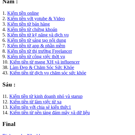
Năm :
1.
Kiếm tiền online
2.
Kiếm tiền với yotube & Video
3.
Kiếm tiền từ bán hàng
4.
Kiếm tiền từ chứng khoán
5.
Kiếm tiền từ kỹ năng và dịch vụ
6.
Kiếm tiền từ sáng tạo nội dung
7.
Kiếm tiền từ app & phần mềm
8.
Kiếm tiền từ thị trường Freelancer
9.
Kiếm tiền từ công việc thời vụ
10.
Kiếm tiền từ mạng XH và influencer
38.
Làm Đẹp & Chăm Sóc Sức Khỏe
43.
Kiếm tiền từ dịch vụ chăm sóc sức khỏe
Sáu :
11.
Kiếm tiền từ kinh doanh nhỏ và starup
12.
Kiếm tiền từ làm việc từ xa
13.
Kiếm tiền với chia sẻ kiến thức1
14.
Kiếm tiền từ nền tảng đám mây và dữ liệu
Final