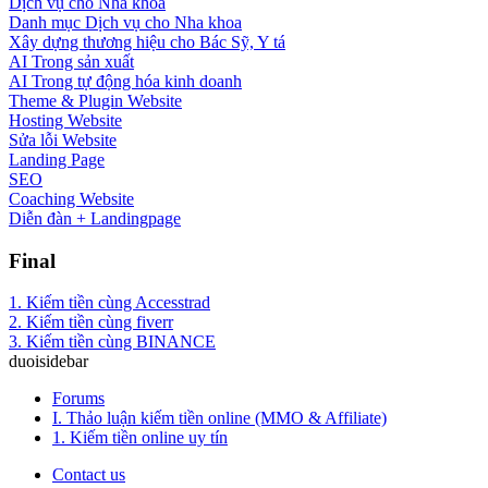
Dịch vụ cho Nha khoa
Danh mục Dịch vụ cho Nha khoa
Xây dựng thương hiệu cho Bác Sỹ, Y tá
AI Trong sản xuất
AI Trong tự động hóa kinh doanh
Theme & Plugin Website
Hosting Website
Sửa lỗi Website
Landing Page
SEO
Coaching Website
Diễn đàn + Landingpage
Final
1. Kiếm tiền cùng Accesstrad
2. Kiếm tiền cùng fiverr
3. Kiếm tiền cùng BINANCE
duoisidebar
Forums
I. Thảo luận kiếm tiền online (MMO & Affiliate)
1. Kiếm tiền online uy tín
Contact us