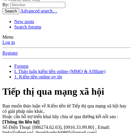
By:
Advanced search…
Search
New posts
Search forums
Menu
Log in
Register
Forums
I. Thảo luận kiếm tiền online (MMO & Affiliate)
1. Kiếm tiền online uy tín
Tiếp thị qua mạng xã hội
Bạn muốn thảo luận về Kiếm tiền từ Tiếp thị qua mạng xã hội hay
có giải pháp nào khác,
Hoặc cần hỗ trợ triển khai hãy chia sẻ qua đường kết nối sau :
[Thông tin liên hệ]
Số Điện Thoại: [086274.62.63], [0916.33.99.80] , Email:
[info@allnet.vn], [trankhanhchi0805@gmail.com]