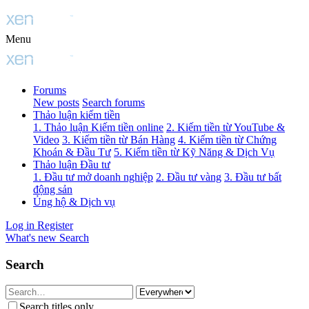
Menu
Forums
New posts
Search forums
Thảo luận kiếm tiền
1. Thảo luận Kiếm tiền online
2. Kiếm tiền từ YouTube &
Video
3. Kiếm tiền từ Bán Hàng
4. Kiếm tiền từ Chứng
Khoán & Đầu Tư
5. Kiếm tiền từ Kỹ Năng & Dịch Vụ
Thảo luận Đầu tư
1. Đầu tư mở doanh nghiệp
2. Đầu tư vàng
3. Đầu tư bất
động sản
Ủng hộ & Dịch vụ
Log in
Register
What's new
Search
Search
Search titles only