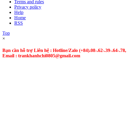
Terms and rules
Privacy policy
Help
Home
RSS
Top
×
Bạn cần hỗ trợ Liên hệ : Hotline/Zalo
(+84).08-.62-.39-.64-.78,
Email : trankhanhchi0805@gmail.com