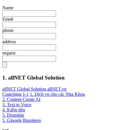
Name
Email
phone
address
request
1. allNET Global Solution
allNET Global Solution allNET.vn
Coarching 1-1
1. Dịch vụ cho các Nha Khoa
2. Content Create AI
3. Text to Voice
4. Kiếm tiền
5. Dropship
5. Gloogle Bussiness