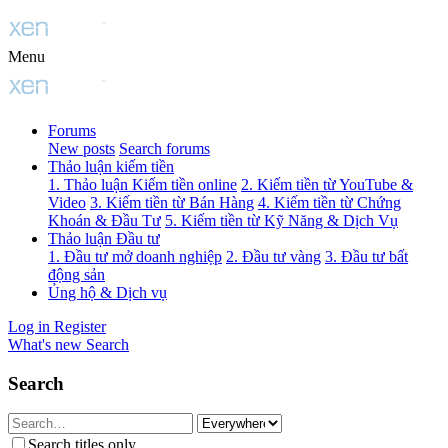
Menu
Forums
New posts
Search forums
Thảo luận kiếm tiền
1. Thảo luận Kiếm tiền online
2. Kiếm tiền từ YouTube &
Video
3. Kiếm tiền từ Bán Hàng
4. Kiếm tiền từ Chứng
Khoán & Đầu Tư
5. Kiếm tiền từ Kỹ Năng & Dịch Vụ
Thảo luận Đầu tư
1. Đầu tư mở doanh nghiệp
2. Đầu tư vàng
3. Đầu tư bất
động sản
Ủng hộ & Dịch vụ
Log in
Register
What's new
Search
Search
Search titles only