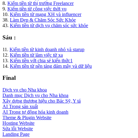
8.
Kiếm tiền từ thị trường Freelancer
9.
Kiếm tiền từ công việc thời vụ
10.
Kiếm tiền từ mạng XH và influencer
38.
Làm Đẹp & Chăm Sóc Sức Khỏe
43.
Kiếm tiền từ dịch vụ chăm sóc sức khỏe
Sáu :
11.
Kiếm tiền từ kinh doanh nhỏ và starup
12.
Kiếm tiền từ làm việc từ xa
13.
Kiếm tiền với chia sẻ kiến thức1
14.
Kiếm tiền từ nền tảng đám mây và dữ liệu
Final
Dịch vụ cho Nha khoa
Danh mục Dịch vụ cho Nha khoa
Xây dựng thương hiệu cho Bác Sỹ, Y tá
AI Trong sản xuất
AI Trong tự động hóa kinh doanh
Theme & Plugin Website
Hosting Website
Sửa lỗi Website
Landing Page