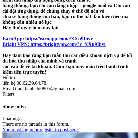
băng thông., bạn chỉ cần đăng nhập = google mail và Chỉ cần
cài đặt ứng dụng, để chúng chạy ở chế độ nền và
chia sẻ băng thông của bạn, bạn có thể bắt đầu kiếm tiền mà
không cần nhiều nỗ lực.
Hãy thử ngay hôm nay tại:
EarnApp: https://earnapp.com/i/XXu9Ihvr
Bright VPN: https://brightvpn.com/?r=XXu9Ihvr
Hãy đảm bảo rằng bạn tuân thủ các điều khoản dịch vụ để tối
đa hóa thu nhập của mình và tránh
các vấn đề về tài khoản. Chúc bạn may mắn trên hành trình
kiếm tiền trực tuyến!
Hỗ trợ
liên hệ 08.62.39.64.78,
Email trankhanhchi0805@gmail.com
Filters
Show only:
Loading…
There are no threads in this forum.
You must log in or register to post here.