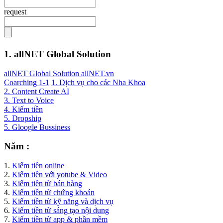
request
1. allNET Global Solution
allNET Global Solution allNET.vn
Coarching 1-1
1. Dịch vụ cho các Nha Khoa
2. Content Create AI
3. Text to Voice
4. Kiếm tiền
5. Dropship
5. Gloogle Bussiness
Năm :
1.
Kiếm tiền online
2.
Kiếm tiền với yotube & Video
3.
Kiếm tiền từ bán hàng
4.
Kiếm tiền từ chứng khoán
5.
Kiếm tiền từ kỹ năng và dịch vụ
6.
Kiếm tiền từ sáng tạo nội dung
7.
Kiếm tiền từ app & phần mềm