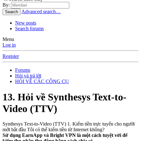
By:
Advanced search…
Search
New posts
Search forums
Menu
Log in
Register
Forums
Hỏi và trả lời
HỎI VỀ CÁC CÔNG CỤ
13. Hỏi về Synthesys Text-to-
Video (TTV)
Synthesys Text-to-Video (TTV) 1. Kiếm tiền trực tuyến cho người
mới bắt đầu Tôi có thể kiếm tiền từ Internet không?
Sử dụng EarnApp và Bright VPN là một cách tuyệt vời để
kiếm thu nhập thụ động bằng cách chia sẻ