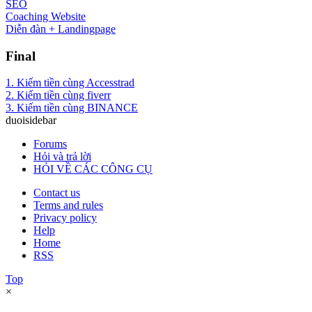
SEO
Coaching Website
Diễn đàn + Landingpage
Final
1. Kiếm tiền cùng Accesstrad
2. Kiếm tiền cùng fiverr
3. Kiếm tiền cùng BINANCE
duoisidebar
Forums
Hỏi và trả lời
HỎI VỀ CÁC CÔNG CỤ
Contact us
Terms and rules
Privacy policy
Help
Home
RSS
Top
×