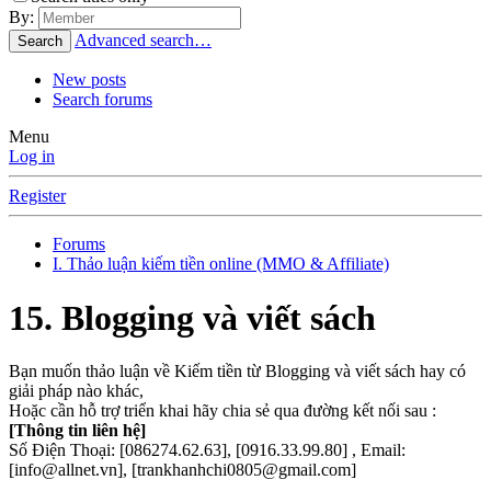
By:
Advanced search…
Search
New posts
Search forums
Menu
Log in
Register
Forums
I. Thảo luận kiếm tiền online (MMO & Affiliate)
15. Blogging và viết sách
Bạn muốn thảo luận về Kiếm tiền từ Blogging và viết sách hay có
giải pháp nào khác,
Hoặc cần hỗ trợ triển khai hãy chia sẻ qua đường kết nối sau :
[Thông tin liên hệ]
Số Điện Thoại: [086274.62.63], [0916.33.99.80] , Email:
[info@allnet.vn], [trankhanhchi0805@gmail.com]