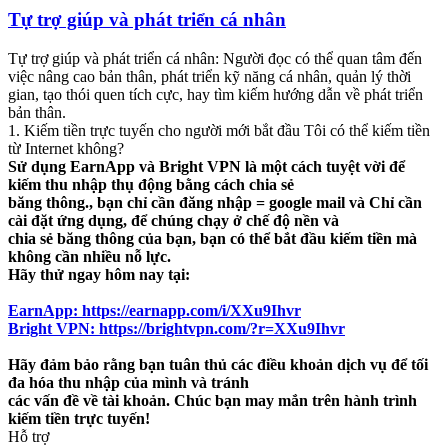
Tự trợ giúp và phát triển cá nhân
Tự trợ giúp và phát triển cá nhân: Người đọc có thể quan tâm đến
việc nâng cao bản thân, phát triển kỹ năng cá nhân, quản lý thời
gian, tạo thói quen tích cực, hay tìm kiếm hướng dẫn về phát triển
bản thân.
1. Kiếm tiền trực tuyến cho người mới bắt đầu Tôi có thể kiếm tiền
từ Internet không?
Sử dụng EarnApp và Bright VPN là một cách tuyệt vời để
kiếm thu nhập thụ động bằng cách chia sẻ
băng thông., bạn chỉ cần đăng nhập = google mail và Chỉ cần
cài đặt ứng dụng, để chúng chạy ở chế độ nền và
chia sẻ băng thông của bạn, bạn có thể bắt đầu kiếm tiền mà
không cần nhiều nỗ lực.
Hãy thử ngay hôm nay tại:
EarnApp: https://earnapp.com/i/XXu9Ihvr
Bright VPN: https://brightvpn.com/?r=XXu9Ihvr
Hãy đảm bảo rằng bạn tuân thủ các điều khoản dịch vụ để tối
đa hóa thu nhập của mình và tránh
các vấn đề về tài khoản. Chúc bạn may mắn trên hành trình
kiếm tiền trực tuyến!
Hỗ trợ