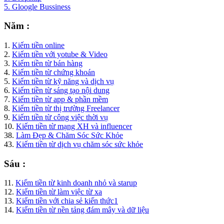
5. Gloogle Bussiness
Năm :
1.
Kiếm tiền online
2.
Kiếm tiền với yotube & Video
3.
Kiếm tiền từ bán hàng
4.
Kiếm tiền từ chứng khoán
5.
Kiếm tiền từ kỹ năng và dịch vụ
6.
Kiếm tiền từ sáng tạo nội dung
7.
Kiếm tiền từ app & phần mềm
8.
Kiếm tiền từ thị trường Freelancer
9.
Kiếm tiền từ công việc thời vụ
10.
Kiếm tiền từ mạng XH và influencer
38.
Làm Đẹp & Chăm Sóc Sức Khỏe
43.
Kiếm tiền từ dịch vụ chăm sóc sức khỏe
Sáu :
11.
Kiếm tiền từ kinh doanh nhỏ và starup
12.
Kiếm tiền từ làm việc từ xa
13.
Kiếm tiền với chia sẻ kiến thức1
14.
Kiếm tiền từ nền tảng đám mây và dữ liệu