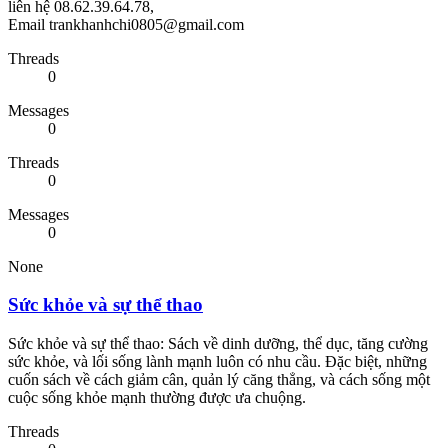
liên hệ 08.62.39.64.78,
Email trankhanhchi0805@gmail.com
Threads
0
Messages
0
Threads
0
Messages
0
None
Sức khỏe và sự thể thao
Sức khỏe và sự thể thao: Sách về dinh dưỡng, thể dục, tăng cường
sức khỏe, và lối sống lành mạnh luôn có nhu cầu. Đặc biệt, những
cuốn sách về cách giảm cân, quản lý căng thẳng, và cách sống một
cuộc sống khỏe mạnh thường được ưa chuộng.
Threads