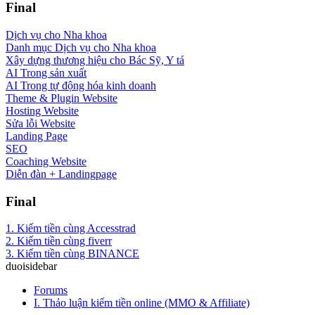
Final
Dịch vụ cho Nha khoa
Danh mục Dịch vụ cho Nha khoa
Xây dựng thương hiệu cho Bác Sỹ, Y tá
AI Trong sản xuất
AI Trong tự động hóa kinh doanh
Theme & Plugin Website
Hosting Website
Sửa lỗi Website
Landing Page
SEO
Coaching Website
Diễn đàn + Landingpage
Final
1. Kiếm tiền cùng Accesstrad
2. Kiếm tiền cùng fiverr
3. Kiếm tiền cùng BINANCE
duoisidebar
Forums
I. Thảo luận kiếm tiền online (MMO & Affiliate)