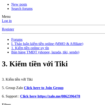
New posts
Search forums
Menu
Log in
Register
Forums
I. Thảo luận kiếm tiền online (MMO & Affiliate)
1. Kiếm tiền online uy tín
Bán hàng TMĐT (shopee, lazada, tiki, sendo)
3. Kiếm tiền với Tiki
3. Kiếm tiền với Tiki
5. Group Zalo
Click here to Join Group
6. Support :
Click here https://zalo.me/0862396478
Filters