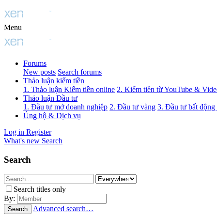
Menu
Forums
New posts
Search forums
Thảo luận kiếm tiền
1. Thảo luận Kiếm tiền online
2. Kiếm tiền từ YouTube & Vid
Thảo luận Đầu tư
1. Đầu tư mở doanh nghiệp
2. Đầu tư vàng
3. Đầu tư bất động
Ủng hộ & Dịch vụ
Log in
Register
What's new
Search
Search
Search titles only
By:
Advanced search…
Search