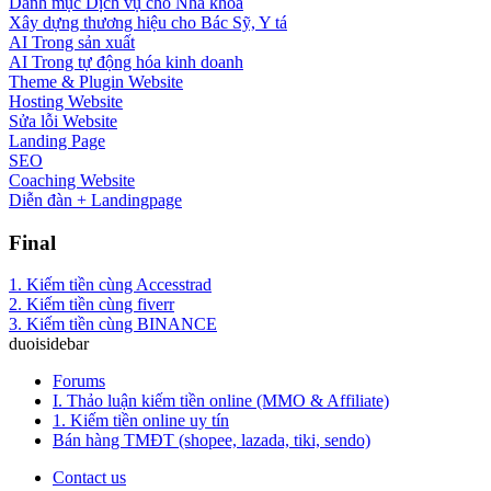
Danh mục Dịch vụ cho Nha khoa
Xây dựng thương hiệu cho Bác Sỹ, Y tá
AI Trong sản xuất
AI Trong tự động hóa kinh doanh
Theme & Plugin Website
Hosting Website
Sửa lỗi Website
Landing Page
SEO
Coaching Website
Diễn đàn + Landingpage
Final
1. Kiếm tiền cùng Accesstrad
2. Kiếm tiền cùng fiverr
3. Kiếm tiền cùng BINANCE
duoisidebar
Forums
I. Thảo luận kiếm tiền online (MMO & Affiliate)
1. Kiếm tiền online uy tín
Bán hàng TMĐT (shopee, lazada, tiki, sendo)
Contact us