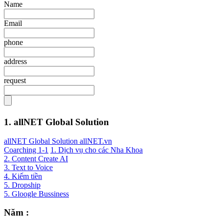
Name
Email
phone
address
request
1. allNET Global Solution
allNET Global Solution allNET.vn
Coarching 1-1
1. Dịch vụ cho các Nha Khoa
2. Content Create AI
3. Text to Voice
4. Kiếm tiền
5. Dropship
5. Gloogle Bussiness
Năm :