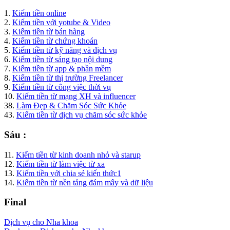
1.
Kiếm tiền online
2.
Kiếm tiền với yotube & Video
3.
Kiếm tiền từ bán hàng
4.
Kiếm tiền từ chứng khoán
5.
Kiếm tiền từ kỹ năng và dịch vụ
6.
Kiếm tiền từ sáng tạo nội dung
7.
Kiếm tiền từ app & phần mềm
8.
Kiếm tiền từ thị trường Freelancer
9.
Kiếm tiền từ công việc thời vụ
10.
Kiếm tiền từ mạng XH và influencer
38.
Làm Đẹp & Chăm Sóc Sức Khỏe
43.
Kiếm tiền từ dịch vụ chăm sóc sức khỏe
Sáu :
11.
Kiếm tiền từ kinh doanh nhỏ và starup
12.
Kiếm tiền từ làm việc từ xa
13.
Kiếm tiền với chia sẻ kiến thức1
14.
Kiếm tiền từ nền tảng đám mây và dữ liệu
Final
Dịch vụ cho Nha khoa