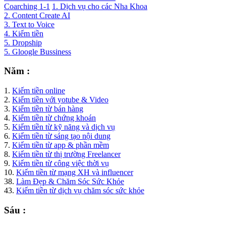
Coarching 1-1
1. Dịch vụ cho các Nha Khoa
2. Content Create AI
3. Text to Voice
4. Kiếm tiền
5. Dropship
5. Gloogle Bussiness
Năm :
1.
Kiếm tiền online
2.
Kiếm tiền với yotube & Video
3.
Kiếm tiền từ bán hàng
4.
Kiếm tiền từ chứng khoán
5.
Kiếm tiền từ kỹ năng và dịch vụ
6.
Kiếm tiền từ sáng tạo nội dung
7.
Kiếm tiền từ app & phần mềm
8.
Kiếm tiền từ thị trường Freelancer
9.
Kiếm tiền từ công việc thời vụ
10.
Kiếm tiền từ mạng XH và influencer
38.
Làm Đẹp & Chăm Sóc Sức Khỏe
43.
Kiếm tiền từ dịch vụ chăm sóc sức khỏe
Sáu :