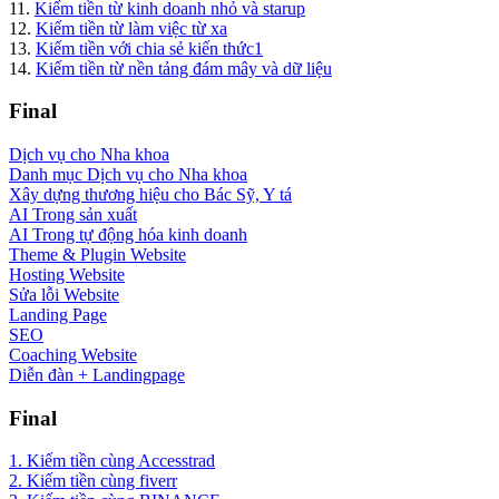
11.
Kiếm tiền từ kinh doanh nhỏ và starup
12.
Kiếm tiền từ làm việc từ xa
13.
Kiếm tiền với chia sẻ kiến thức1
14.
Kiếm tiền từ nền tảng đám mây và dữ liệu
Final
Dịch vụ cho Nha khoa
Danh mục Dịch vụ cho Nha khoa
Xây dựng thương hiệu cho Bác Sỹ, Y tá
AI Trong sản xuất
AI Trong tự động hóa kinh doanh
Theme & Plugin Website
Hosting Website
Sửa lỗi Website
Landing Page
SEO
Coaching Website
Diễn đàn + Landingpage
Final
1. Kiếm tiền cùng Accesstrad
2. Kiếm tiền cùng fiverr