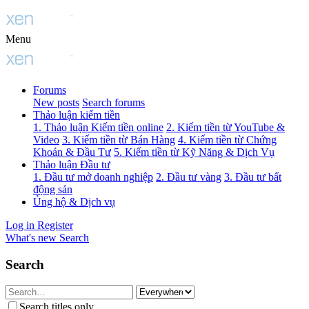
Menu
Forums
New posts
Search forums
Thảo luận kiếm tiền
1. Thảo luận Kiếm tiền online
2. Kiếm tiền từ YouTube &
Video
3. Kiếm tiền từ Bán Hàng
4. Kiếm tiền từ Chứng
Khoán & Đầu Tư
5. Kiếm tiền từ Kỹ Năng & Dịch Vụ
Thảo luận Đầu tư
1. Đầu tư mở doanh nghiệp
2. Đầu tư vàng
3. Đầu tư bất
động sản
Ủng hộ & Dịch vụ
Log in
Register
What's new
Search
Search
Search titles only