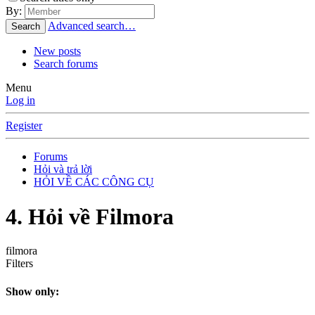
By:
Advanced search…
Search
New posts
Search forums
Menu
Log in
Register
Forums
Hỏi và trả lời
HỎI VỀ CÁC CÔNG CỤ
4. Hỏi về Filmora
filmora
Filters
Show only: