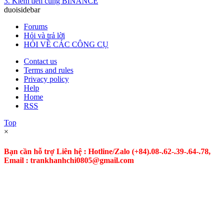
3. Kiếm tiền cùng BINANCE
duoisidebar
Forums
Hỏi và trả lời
HỎI VỀ CÁC CÔNG CỤ
Contact us
Terms and rules
Privacy policy
Help
Home
RSS
Top
×
Bạn cần hỗ trợ Liên hệ : Hotline/Zalo
(+84).08-.62-.39-.64-.78,
Email : trankhanhchi0805@gmail.com