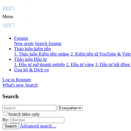
Menu
Forums
New posts
Search forums
Thảo luận kiếm tiền
1. Thảo luận Kiếm tiền online
2. Kiếm tiền từ YouTube & Vid
Thảo luận Đầu tư
1. Đầu tư mở doanh nghiệp
2. Đầu tư vàng
3. Đầu tư bất động
Ủng hộ & Dịch vụ
Log in
Register
What's new
Search
Search
Search titles only
By:
Advanced search…
Search