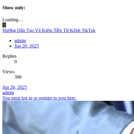
Show only:
Loading…
A
Hướng Dẫn Tạo Và Kiếm Tiền Từ Kênh TikTok
admin
Jun 20, 2025
Replies
0
Views
398
Jun 20, 2025
admin
You must log in or register to post here.