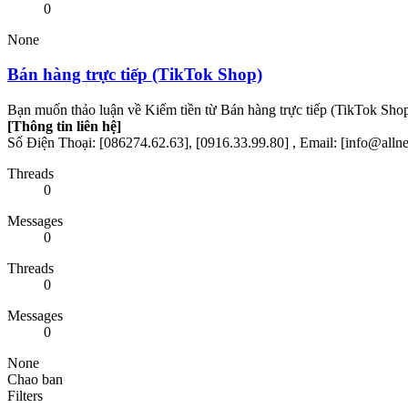
0
None
Bán hàng trực tiếp (TikTok Shop)
Bạn muốn thảo luận về Kiếm tiền từ Bán hàng trực tiếp (TikTok Shop)
[Thông tin liên hệ]
Số Điện Thoại: [086274.62.63], [0916.33.99.80] , Email: [info@all
Threads
0
Messages
0
Threads
0
Messages
0
None
Chao ban
Filters