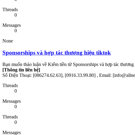
Threads
0
Messages
0
None
Sponsorships và hợp tác thương hiệu tiktok
Bạn muốn thảo luận về Kiếm tiền từ Sponsorships và hợp tác thương hi
[Thông tin liên hệ]
Số Điện Thoại: [086274.62.63], [0916.33.99.80] , Email: [info@all
Threads
0
Messages
0
Threads
0
Messages