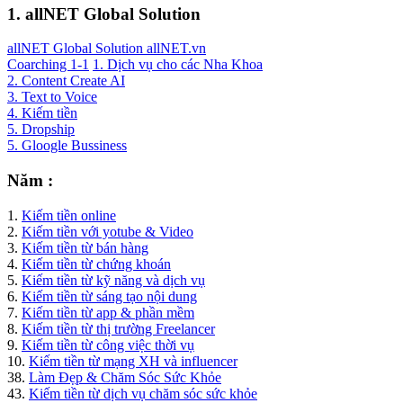
1. allNET Global Solution
allNET Global Solution allNET.vn
Coarching 1-1
1. Dịch vụ cho các Nha Khoa
2. Content Create AI
3. Text to Voice
4. Kiếm tiền
5. Dropship
5. Gloogle Bussiness
Năm :
1.
Kiếm tiền online
2.
Kiếm tiền với yotube & Video
3.
Kiếm tiền từ bán hàng
4.
Kiếm tiền từ chứng khoán
5.
Kiếm tiền từ kỹ năng và dịch vụ
6.
Kiếm tiền từ sáng tạo nội dung
7.
Kiếm tiền từ app & phần mềm
8.
Kiếm tiền từ thị trường Freelancer
9.
Kiếm tiền từ công việc thời vụ
10.
Kiếm tiền từ mạng XH và influencer
38.
Làm Đẹp & Chăm Sóc Sức Khỏe
43.
Kiếm tiền từ dịch vụ chăm sóc sức khỏe