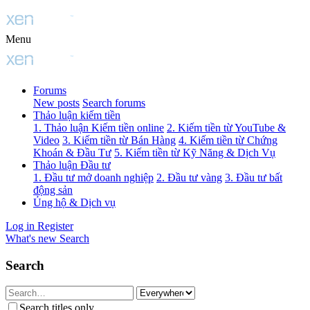
Menu
Forums
New posts
Search forums
Thảo luận kiếm tiền
1. Thảo luận Kiếm tiền online
2. Kiếm tiền từ YouTube &
Video
3. Kiếm tiền từ Bán Hàng
4. Kiếm tiền từ Chứng
Khoán & Đầu Tư
5. Kiếm tiền từ Kỹ Năng & Dịch Vụ
Thảo luận Đầu tư
1. Đầu tư mở doanh nghiệp
2. Đầu tư vàng
3. Đầu tư bất
động sản
Ủng hộ & Dịch vụ
Log in
Register
What's new
Search
Search
Search titles only