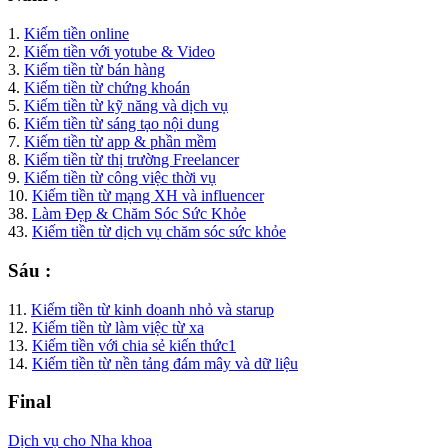
1.
Kiếm tiền online
2.
Kiếm tiền với yotube & Video
3.
Kiếm tiền từ bán hàng
4.
Kiếm tiền từ chứng khoán
5.
Kiếm tiền từ kỹ năng và dịch vụ
6.
Kiếm tiền từ sáng tạo nội dung
7.
Kiếm tiền từ app & phần mềm
8.
Kiếm tiền từ thị trường Freelancer
9.
Kiếm tiền từ công việc thời vụ
10.
Kiếm tiền từ mạng XH và influencer
38.
Làm Đẹp & Chăm Sóc Sức Khỏe
43.
Kiếm tiền từ dịch vụ chăm sóc sức khỏe
Sáu :
11.
Kiếm tiền từ kinh doanh nhỏ và starup
12.
Kiếm tiền từ làm việc từ xa
13.
Kiếm tiền với chia sẻ kiến thức1
14.
Kiếm tiền từ nền tảng đám mây và dữ liệu
Final
Dịch vụ cho Nha khoa