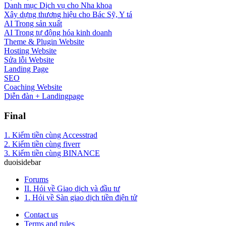
Danh mục Dịch vụ cho Nha khoa
Xây dựng thương hiệu cho Bác Sỹ, Y tá
AI Trong sản xuất
AI Trong tự động hóa kinh doanh
Theme & Plugin Website
Hosting Website
Sửa lỗi Website
Landing Page
SEO
Coaching Website
Diễn đàn + Landingpage
Final
1. Kiếm tiền cùng Accesstrad
2. Kiếm tiền cùng fiverr
3. Kiếm tiền cùng BINANCE
duoisidebar
Forums
II. Hỏi về Giao dịch và đầu tư
1. Hỏi về Sàn giao dịch tiền điện tử
Contact us
Terms and rules