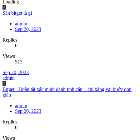
Loading…
A
Sàn bitget là gì
admin
Sep 20, 2023
Replies
0
Views
513
Sep 20, 2023
admin
A
Bitget - Hoàn tất xác minh danh tính cấp 1 chỉ bằng vài bước đơn
giản
admin
Sep 20, 2023
Replies
0
Views