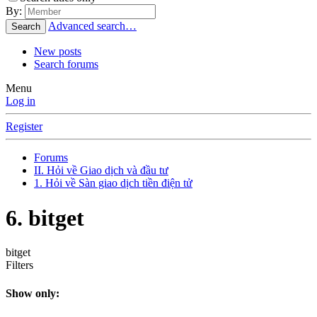
By:
Advanced search…
Search
New posts
Search forums
Menu
Log in
Register
Forums
II. Hỏi về Giao dịch và đầu tư
1. Hỏi về Sàn giao dịch tiền điện tử
6. bitget
bitget
Filters
Show only: