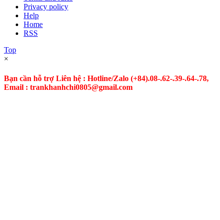
Privacy policy
Help
Home
RSS
Top
×
Bạn cần hỗ trợ Liên hệ : Hotline/Zalo
(+84).08-.62-.39-.64-.78,
Email : trankhanhchi0805@gmail.com