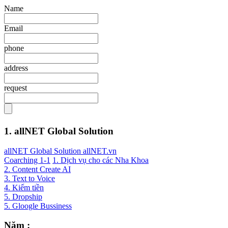
Name
Email
phone
address
request
1. allNET Global Solution
allNET Global Solution allNET.vn
Coarching 1-1
1. Dịch vụ cho các Nha Khoa
2. Content Create AI
3. Text to Voice
4. Kiếm tiền
5. Dropship
5. Gloogle Bussiness
Năm :