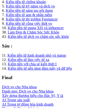
4.
Kiếm tiền từ chứng khoán
5.
Kiếm tiền từ kỹ năng và dịch vụ
6.
Kiếm tiền từ sáng tạo nội dung
7.
Kiếm tiền từ app & phần mềm
8.
Kiếm tiền từ thị trường Freelancer
9.
Kiếm tiền từ công việc thời vụ
10.
Kiếm tiền từ mạng XH và influencer
38.
Làm Đẹp & Chăm Sóc Sức Khỏe
43.
Kiếm tiền từ dịch vụ chăm sóc sức khỏe
Sáu :
11.
Kiếm tiền từ kinh doanh nhỏ và starup
12.
Kiếm tiền từ làm việc từ xa
13.
Kiếm tiền với chia sẻ kiến thức1
14.
Kiếm tiền từ nền tảng đám mây và dữ liệu
Final
Dịch vụ cho Nha khoa
Danh mục Dịch vụ cho Nha khoa
Xây dựng thương hiệu cho Bác Sỹ, Y tá
AI Trong sản xuất
AI Trong tự động hóa kinh doanh