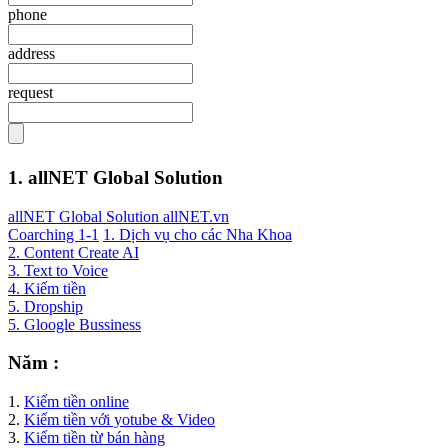
phone
address
request
1. allNET Global Solution
allNET Global Solution allNET.vn
Coarching 1-1
1. Dịch vụ cho các Nha Khoa
2. Content Create AI
3. Text to Voice
4. Kiếm tiền
5. Dropship
5. Gloogle Bussiness
Năm :
1.
Kiếm tiền online
2.
Kiếm tiền với yotube & Video
3.
Kiếm tiền từ bán hàng