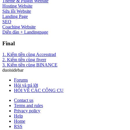
Theme & Plugin Website
Hosting Website
Sửa lỗi Website
Landing Page
SEO
Coaching Website
Diễn đàn + Landingpage
Final
1. Kiếm tiền cùng Accesstrad
2. Kiếm tiền cùng fiverr
3. Kiếm tiền cùng BINANCE
duoisidebar
Forums
Hỏi và trả lời
HỎI VỀ CÁC CÔNG CỤ
Contact us
Terms and rules
Privacy policy
Help
Home
RSS