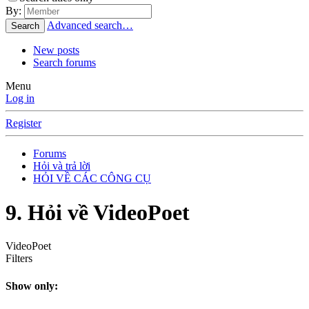
By:
Advanced search…
Search
New posts
Search forums
Menu
Log in
Register
Forums
Hỏi và trả lời
HỎI VỀ CÁC CÔNG CỤ
9. Hỏi về VideoPoet
VideoPoet
Filters
Show only: