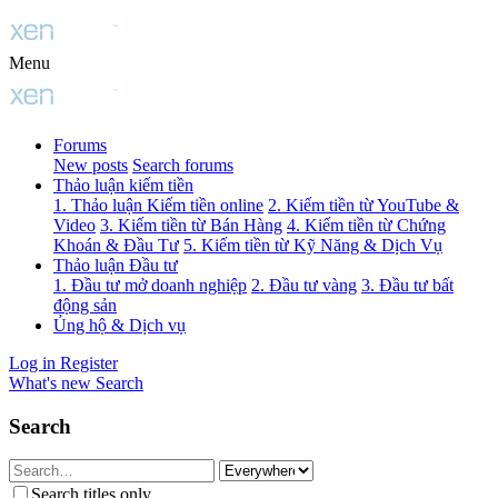
Menu
Forums
New posts
Search forums
Thảo luận kiếm tiền
1. Thảo luận Kiếm tiền online
2. Kiếm tiền từ YouTube &
Video
3. Kiếm tiền từ Bán Hàng
4. Kiếm tiền từ Chứng
Khoán & Đầu Tư
5. Kiếm tiền từ Kỹ Năng & Dịch Vụ
Thảo luận Đầu tư
1. Đầu tư mở doanh nghiệp
2. Đầu tư vàng
3. Đầu tư bất
động sản
Ủng hộ & Dịch vụ
Log in
Register
What's new
Search
Search
Search titles only