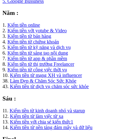
5. Gloogle Bussiness
Năm :
1.
Kiếm tiền online
2.
Kiếm tiền với yotube & Video
3.
Kiếm tiền từ bán hàng
4.
Kiếm tiền từ chứng khoán
5.
Kiếm tiền từ kỹ năng và dịch vụ
6.
Kiếm tiền từ sáng tạo nội dung
7.
Kiếm tiền từ app & phần mềm
8.
Kiếm tiền từ thị trường Freelancer
9.
Kiếm tiền từ công việc thời vụ
10.
Kiếm tiền từ mạng XH và influencer
38.
Làm Đẹp & Chăm Sóc Sức Khỏe
43.
Kiếm tiền từ dịch vụ chăm sóc sức khỏe
Sáu :
11.
Kiếm tiền từ kinh doanh nhỏ và starup
12.
Kiếm tiền từ làm việc từ xa
13.
Kiếm tiền với chia sẻ kiến thức1
14.
Kiếm tiền từ nền tảng đám mây và dữ liệu