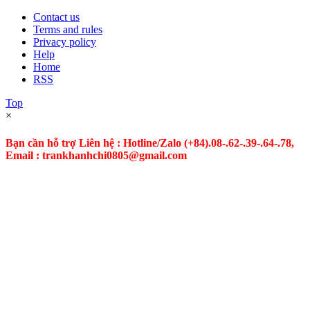
Contact us
Terms and rules
Privacy policy
Help
Home
RSS
Top
×
Bạn cần hỗ trợ Liên hệ : Hotline/Zalo
(+84).08-.62-.39-.64-.78,
Email : trankhanhchi0805@gmail.com