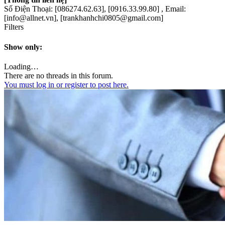
Số Điện Thoại: [086274.62.63], [0916.33.99.80] , Email:
[info@allnet.vn], [trankhanhchi0805@gmail.com]
Filters
Show only:
Loading…
There are no threads in this forum.
You must log in or register to post here.