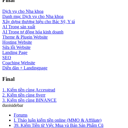
Final
Dịch vụ cho Nha khoa
Danh mục Dịch vụ cho Nha khoa
Xây dựng thương hiệu cho Bác Sỹ, Y tá
AI Trong sản xuất
AI Trong tự động hóa kinh doanh
Theme & Plugin Website
Hosting Website
Sửa lỗi Website
Landing Page
SEO
Coaching Website
Diễn đàn + Landingpage
Final
1. Kiếm tiền cùng Accesstrad
2. Kiếm tiền cùng fiverr
3. Kiếm tiền cùng BINANCE
duoisidebar
Forums
I. Thảo luận kiếm tiền online (MMO & Affiliate)
39. Kiếm Tiền từ Việc Mua và Bán Sản Phẩm Cũ