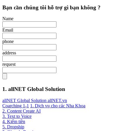
Bạn cần chúng tôi hỗ trợ gì bạn không ?
Name
Email
phone
address
request
1. allNET Global Solution
allNET Global Solution allNET.vn
Coarching 1-1
1. Dịch vụ cho các Nha Khoa
2. Content Create AI
3. Text to Voice
4. Kiếm tiền
5. Dropship