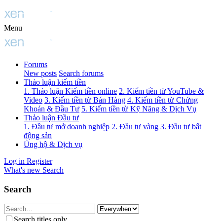
Menu
Forums
New posts
Search forums
Thảo luận kiếm tiền
1. Thảo luận Kiếm tiền online
2. Kiếm tiền từ YouTube &
Video
3. Kiếm tiền từ Bán Hàng
4. Kiếm tiền từ Chứng
Khoán & Đầu Tư
5. Kiếm tiền từ Kỹ Năng & Dịch Vụ
Thảo luận Đầu tư
1. Đầu tư mở doanh nghiệp
2. Đầu tư vàng
3. Đầu tư bất
động sản
Ủng hộ & Dịch vụ
Log in
Register
What's new
Search
Search
Search titles only