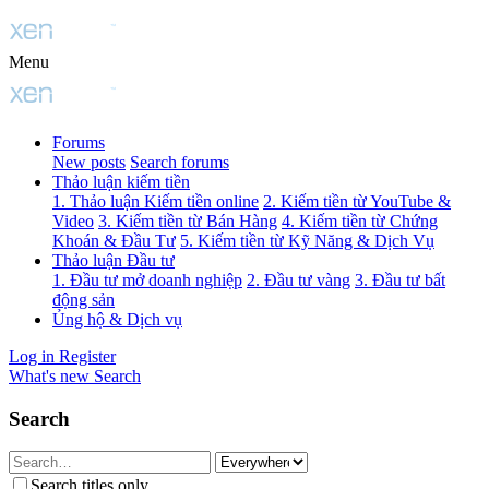
Menu
Forums
New posts
Search forums
Thảo luận kiếm tiền
1. Thảo luận Kiếm tiền online
2. Kiếm tiền từ YouTube &
Video
3. Kiếm tiền từ Bán Hàng
4. Kiếm tiền từ Chứng
Khoán & Đầu Tư
5. Kiếm tiền từ Kỹ Năng & Dịch Vụ
Thảo luận Đầu tư
1. Đầu tư mở doanh nghiệp
2. Đầu tư vàng
3. Đầu tư bất
động sản
Ủng hộ & Dịch vụ
Log in
Register
What's new
Search
Search
Search titles only