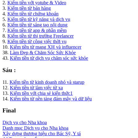
2.
Kiếm tiền với yotube & Video
3.
Kiếm tiền từ bán hàng
4.
Kiếm tiền từ chứng khoán
5.
Kiếm tiền từ kỹ năng và dịch vụ
6.
Kiếm tiền từ sáng tạo nội dung
7.
Kiếm tiền từ app & phần mềm
8.
Kiếm tiền từ thị trường Freelancer
9.
Kiếm tiền từ công việc thời vụ
10.
Kiếm tiền từ mạng XH và influencer
38.
Làm Đẹp & Chăm Sóc Sức Khỏe
43.
Kiếm tiền từ dịch vụ chăm sóc sức khỏe
Sáu :
11.
Kiếm tiền từ kinh doanh nhỏ và starup
12.
Kiếm tiền từ làm việc từ xa
13.
Kiếm tiền với chia sẻ kiến thức1
14.
Kiếm tiền từ nền tảng đám mây và dữ liệu
Final
Dịch vụ cho Nha khoa
Danh mục Dịch vụ cho Nha khoa
Xây dựng thương hiệu cho Bác Sỹ, Y tá