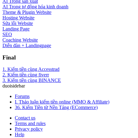
AI Trong sản xuất
AI Trong tự động hóa kinh doanh
Theme & Plugin Website
Hosting Website
Sửa lỗi Website
Landing Page
SEO
Coaching Website
Diễn đàn + Landingpage
Final
1. Kiếm tiền cùng Accesstrad
2. Kiếm tiền cùng fiverr
3. Kiếm tiền cùng BINANCE
duoisidebar
Forums
I. Thảo luận kiếm tiền online (MMO & Affiliate)
36. Kiếm Tiền từ Nền Tảng (ECommerce)
Contact us
Terms and rules
Privacy policy
Help