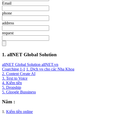
Email
phone
address
request
1. allNET Global Solution
allNET Global Solution allNET.vn
Coarching 1-1
1. Dịch vụ cho các Nha Khoa
2. Content Create AI
3. Text to Voice
4. Kiếm tiền
5. Dropship
5. Gloogle Bussiness
Năm :
1.
Kiếm tiền online