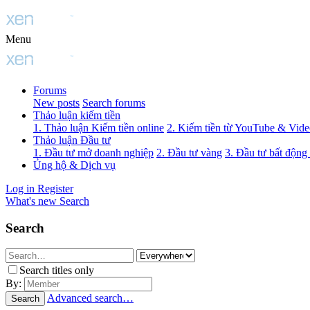
Menu
Forums
New posts
Search forums
Thảo luận kiếm tiền
1. Thảo luận Kiếm tiền online
2. Kiếm tiền từ YouTube & Vid
Thảo luận Đầu tư
1. Đầu tư mở doanh nghiệp
2. Đầu tư vàng
3. Đầu tư bất động
Ủng hộ & Dịch vụ
Log in
Register
What's new
Search
Search
Search titles only
By:
Advanced search…
Search