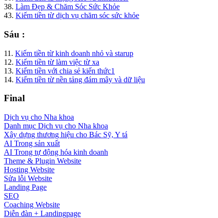
38.
Làm Đẹp & Chăm Sóc Sức Khỏe
43.
Kiếm tiền từ dịch vụ chăm sóc sức khỏe
Sáu :
11.
Kiếm tiền từ kinh doanh nhỏ và starup
12.
Kiếm tiền từ làm việc từ xa
13.
Kiếm tiền với chia sẻ kiến thức1
14.
Kiếm tiền từ nền tảng đám mây và dữ liệu
Final
Dịch vụ cho Nha khoa
Danh mục Dịch vụ cho Nha khoa
Xây dựng thương hiệu cho Bác Sỹ, Y tá
AI Trong sản xuất
AI Trong tự động hóa kinh doanh
Theme & Plugin Website
Hosting Website
Sửa lỗi Website
Landing Page
SEO
Coaching Website
Diễn đàn + Landingpage