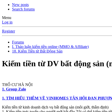
New posts
Search forums
Menu
Log in
Register
Forums
I. Thảo luận kiếm tiền online (MMO & Affiliate)
18. Kiếm Tiền từ Bất Động Sản
Kiếm tiền từ DV bất động sản (
THỔ CƯ HÀ NỘI
1. Group Zalo
1. TÌM HIỂU THÊM VỀ VINHOMES TÂN HỘI ĐAN PHƯỢ
Kiếm tiền từ kinh doanh dịch vụ bất động sản (môi giới, thẩm định)
1. Kiếm tiền trực tuyến cho người mới bắt đầu Tôi có thể kiếm tiền từ