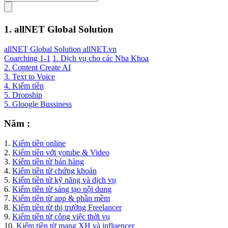
1. allNET Global Solution
allNET Global Solution allNET.vn
Coarching 1-1
1. Dịch vụ cho các Nha Khoa
2. Content Create AI
3. Text to Voice
4. Kiếm tiền
5. Dropship
5. Gloogle Bussiness
Năm :
1.
Kiếm tiền online
2.
Kiếm tiền với yotube & Video
3.
Kiếm tiền từ bán hàng
4.
Kiếm tiền từ chứng khoán
5.
Kiếm tiền từ kỹ năng và dịch vụ
6.
Kiếm tiền từ sáng tạo nội dung
7.
Kiếm tiền từ app & phần mềm
8.
Kiếm tiền từ thị trường Freelancer
9.
Kiếm tiền từ công việc thời vụ
10.
Kiếm tiền từ mạng XH và influencer