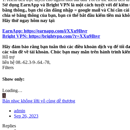
Sử dụng EarnApp và Bright VPN là một cách tuyệt vời để kiếm 
băng thông., bạn chỉ cần đăng nhập = google mail và Chỉ cần cà
chia sẻ băng thông của bạn, bạn có thể bắt đầu kiếm tiền mà khô
Hãy thử ngay hôm nay tại:
EarnApp: https://earnapp.com/i/XXu9Ihvr
Bright VPN: https://brightvpn.com/?r=XXu9Ihvr
Hãy đảm bảo rằng bạn tuân thủ các điều khoản dịch vụ để tối đ
các vấn đề về tài khoản. Chúc bạn may mắn trên hành trình kiếm
Hỗ trợ
liên hệ 08.-62.3-9-.64.-78,
Filters
Show only:
Loading…
A
Bản nhạc không lờii vô cùng dễ thương
admin
Sep 26, 2023
Replies