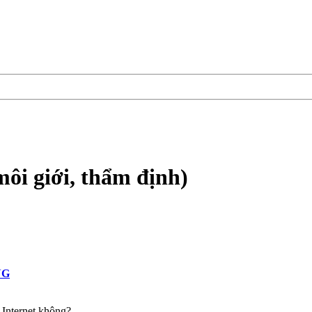
môi giới, thẩm định)
NG
 Internet không?