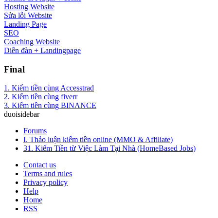
Hosting Website
Sửa lỗi Website
Landing Page
SEO
Coaching Website
Diễn đàn + Landingpage
Final
1. Kiếm tiền cùng Accesstrad
2. Kiếm tiền cùng fiverr
3. Kiếm tiền cùng BINANCE
duoisidebar
Forums
I. Thảo luận kiếm tiền online (MMO & Affiliate)
31. Kiếm Tiền từ Việc Làm Tại Nhà (HomeBased Jobs)
Contact us
Terms and rules
Privacy policy
Help
Home
RSS