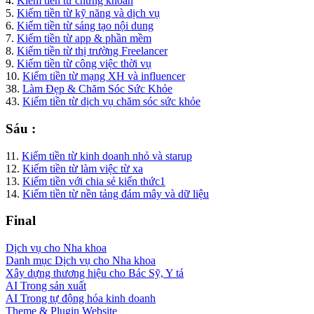
4.
Kiếm tiền từ chứng khoán
5.
Kiếm tiền từ kỹ năng và dịch vụ
6.
Kiếm tiền từ sáng tạo nội dung
7.
Kiếm tiền từ app & phần mềm
8.
Kiếm tiền từ thị trường Freelancer
9.
Kiếm tiền từ công việc thời vụ
10.
Kiếm tiền từ mạng XH và influencer
38.
Làm Đẹp & Chăm Sóc Sức Khỏe
43.
Kiếm tiền từ dịch vụ chăm sóc sức khỏe
Sáu :
11.
Kiếm tiền từ kinh doanh nhỏ và starup
12.
Kiếm tiền từ làm việc từ xa
13.
Kiếm tiền với chia sẻ kiến thức1
14.
Kiếm tiền từ nền tảng đám mây và dữ liệu
Final
Dịch vụ cho Nha khoa
Danh mục Dịch vụ cho Nha khoa
Xây dựng thương hiệu cho Bác Sỹ, Y tá
AI Trong sản xuất
AI Trong tự động hóa kinh doanh
Theme & Plugin Website