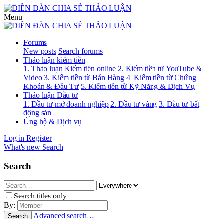
Menu
Forums
New posts
Search forums
Thảo luận kiếm tiền
1. Thảo luận Kiếm tiền online
2. Kiếm tiền từ YouTube &
Video
3. Kiếm tiền từ Bán Hàng
4. Kiếm tiền từ Chứng
Khoán & Đầu Tư
5. Kiếm tiền từ Kỹ Năng & Dịch Vụ
Thảo luận Đầu tư
1. Đầu tư mở doanh nghiệp
2. Đầu tư vàng
3. Đầu tư bất
động sản
Ủng hộ & Dịch vụ
Log in
Register
What's new
Search
Search
Search titles only
By:
Advanced search…
Search