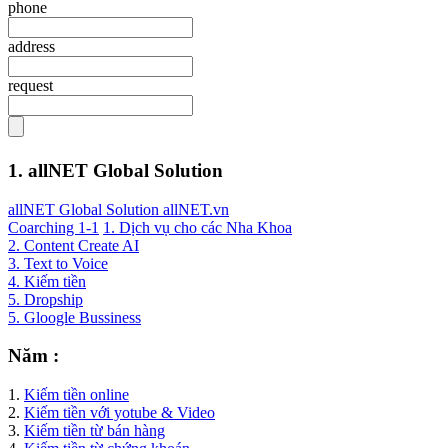
phone
address
request
1. allNET Global Solution
allNET Global Solution allNET.vn
Coarching 1-1
1. Dịch vụ cho các Nha Khoa
2. Content Create AI
3. Text to Voice
4. Kiếm tiền
5. Dropship
5. Gloogle Bussiness
Năm :
1.
Kiếm tiền online
2.
Kiếm tiền với yotube & Video
3.
Kiếm tiền từ bán hàng