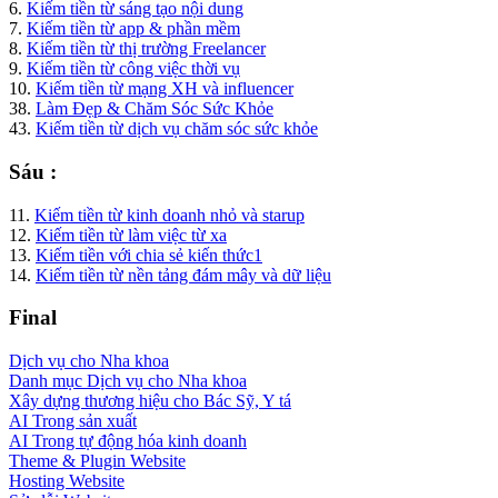
6.
Kiếm tiền từ sáng tạo nội dung
7.
Kiếm tiền từ app & phần mềm
8.
Kiếm tiền từ thị trường Freelancer
9.
Kiếm tiền từ công việc thời vụ
10.
Kiếm tiền từ mạng XH và influencer
38.
Làm Đẹp & Chăm Sóc Sức Khỏe
43.
Kiếm tiền từ dịch vụ chăm sóc sức khỏe
Sáu :
11.
Kiếm tiền từ kinh doanh nhỏ và starup
12.
Kiếm tiền từ làm việc từ xa
13.
Kiếm tiền với chia sẻ kiến thức1
14.
Kiếm tiền từ nền tảng đám mây và dữ liệu
Final
Dịch vụ cho Nha khoa
Danh mục Dịch vụ cho Nha khoa
Xây dựng thương hiệu cho Bác Sỹ, Y tá
AI Trong sản xuất
AI Trong tự động hóa kinh doanh
Theme & Plugin Website
Hosting Website