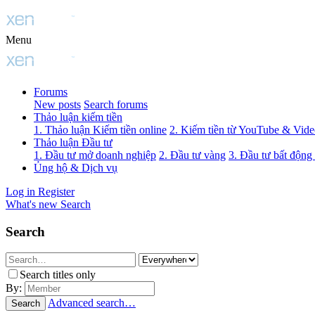
Menu
Forums
New posts
Search forums
Thảo luận kiếm tiền
1. Thảo luận Kiếm tiền online
2. Kiếm tiền từ YouTube & Vid
Thảo luận Đầu tư
1. Đầu tư mở doanh nghiệp
2. Đầu tư vàng
3. Đầu tư bất động
Ủng hộ & Dịch vụ
Log in
Register
What's new
Search
Search
Search titles only
By:
Advanced search…
Search