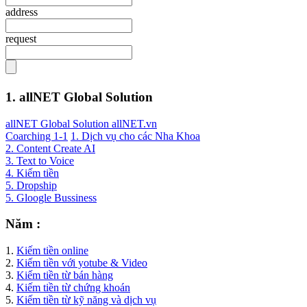
address
request
1. allNET Global Solution
allNET Global Solution allNET.vn
Coarching 1-1
1. Dịch vụ cho các Nha Khoa
2. Content Create AI
3. Text to Voice
4. Kiếm tiền
5. Dropship
5. Gloogle Bussiness
Năm :
1.
Kiếm tiền online
2.
Kiếm tiền với yotube & Video
3.
Kiếm tiền từ bán hàng
4.
Kiếm tiền từ chứng khoán
5.
Kiếm tiền từ kỹ năng và dịch vụ