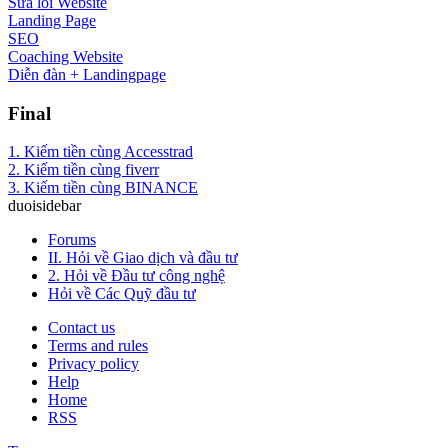
Sửa lỗi Website
Landing Page
SEO
Coaching Website
Diễn đàn + Landingpage
Final
1. Kiếm tiền cùng Accesstrad
2. Kiếm tiền cùng fiverr
3. Kiếm tiền cùng BINANCE
duoisidebar
Forums
II. Hỏi về Giao dịch và đầu tư
2. Hỏi về Đầu tư công nghệ
Hỏi về Các Quỹ đầu tư
Contact us
Terms and rules
Privacy policy
Help
Home
RSS