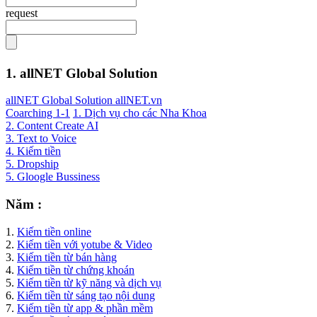
request
1. allNET Global Solution
allNET Global Solution allNET.vn
Coarching 1-1
1. Dịch vụ cho các Nha Khoa
2. Content Create AI
3. Text to Voice
4. Kiếm tiền
5. Dropship
5. Gloogle Bussiness
Năm :
1.
Kiếm tiền online
2.
Kiếm tiền với yotube & Video
3.
Kiếm tiền từ bán hàng
4.
Kiếm tiền từ chứng khoán
5.
Kiếm tiền từ kỹ năng và dịch vụ
6.
Kiếm tiền từ sáng tạo nội dung
7.
Kiếm tiền từ app & phần mềm