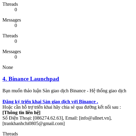
Threads
0
Messages
0
Threads
0
Messages
0
None
4. Binance Launchpad
Bạn muốn thảo luận Sàn giao dịch Binance - Hệ thống giao dịch
Đăng ký triển khai Sàn giao dịch với Binance .
Hoặc cần hỗ trợ triển khai hãy chia sẻ qua đường kết nối sau :
[Thông tin liên hệ]
Số Điện Thoại: [086274.62.63], Email: [info@allnet.vn],
[trankhanhchi0805@gmail.com]
Threads