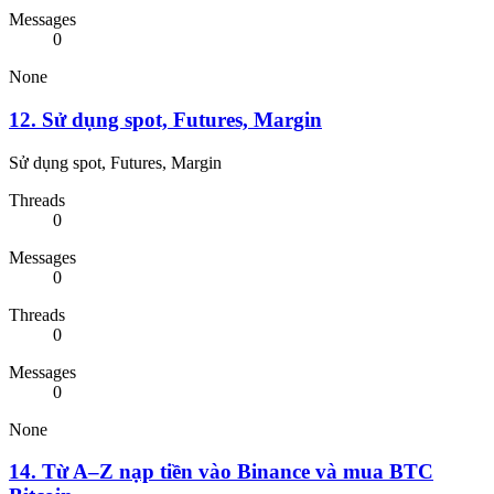
Messages
0
None
12. Sử dụng spot, Futures, Margin
Sử dụng spot, Futures, Margin
Threads
0
Messages
0
Threads
0
Messages
0
None
14. Từ A–Z nạp tiền vào Binance và mua BTC