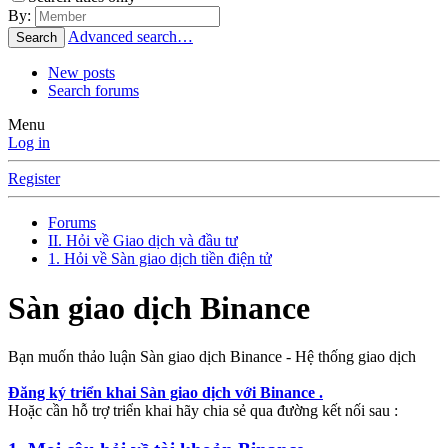
By:
Advanced search…
Search
New posts
Search forums
Menu
Log in
Register
Forums
II. Hỏi về Giao dịch và đầu tư
1. Hỏi về Sàn giao dịch tiền điện tử
Sàn giao dịch Binance
Bạn muốn thảo luận Sàn giao dịch Binance - Hệ thống giao dịch
Đăng ký triển khai Sàn giao dịch với Binance .
Hoặc cần hỗ trợ triển khai hãy chia sẻ qua đường kết nối sau :