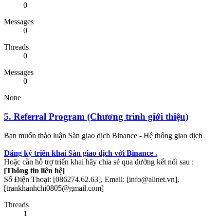
0
Messages
0
Threads
0
Messages
0
None
5. Referral Program (Chương trình giới thiệu)
Bạn muốn thảo luận Sàn giao dịch Binance - Hệ thống giao dịch
Đăng ký triển khai Sàn giao dịch với Binance .
Hoặc cần hỗ trợ triển khai hãy chia sẻ qua đường kết nối sau :
[Thông tin liên hệ]
Số Điện Thoại: [086274.62.63], Email: [info@allnet.vn],
[trankhanhchi0805@gmail.com]
Threads
1