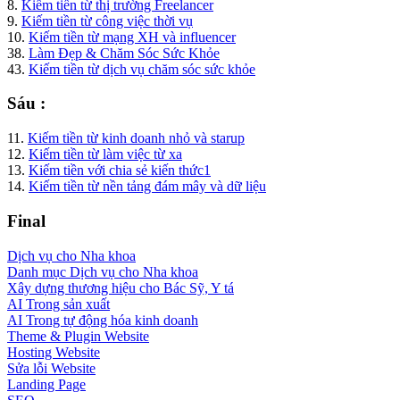
8.
Kiếm tiền từ thị trường Freelancer
9.
Kiếm tiền từ công việc thời vụ
10.
Kiếm tiền từ mạng XH và influencer
38.
Làm Đẹp & Chăm Sóc Sức Khỏe
43.
Kiếm tiền từ dịch vụ chăm sóc sức khỏe
Sáu :
11.
Kiếm tiền từ kinh doanh nhỏ và starup
12.
Kiếm tiền từ làm việc từ xa
13.
Kiếm tiền với chia sẻ kiến thức1
14.
Kiếm tiền từ nền tảng đám mây và dữ liệu
Final
Dịch vụ cho Nha khoa
Danh mục Dịch vụ cho Nha khoa
Xây dựng thương hiệu cho Bác Sỹ, Y tá
AI Trong sản xuất
AI Trong tự động hóa kinh doanh
Theme & Plugin Website
Hosting Website
Sửa lỗi Website
Landing Page