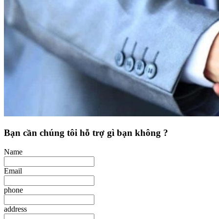
Bạn cần chúng tôi hỗ trợ gì bạn không ?
Name
Email
phone
address