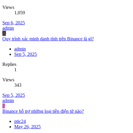
Views
1,059
Sep 6, 2025
admin
A
Quy trình xác minh danh tính trên Binance là gì?
admin
Sep 5, 2025
Replies
1
Views
343
Sep 5, 2025
admin
P
Binance hỗ trợ những loại tiền điện tử nào?
ptic24
May 26, 2025