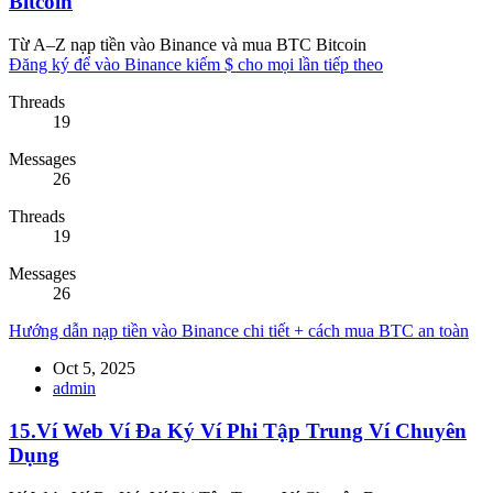
Bitcoin
Từ A–Z nạp tiền vào Binance và mua BTC Bitcoin
Đăng ký để vào Binance kiếm $ cho mọi lần tiếp theo
Threads
19
Messages
26
Threads
19
Messages
26
Hướng dẫn nạp tiền vào Binance chi tiết + cách mua BTC an toàn
Oct 5, 2025
admin
15.Ví Web Ví Đa Ký Ví Phi Tập Trung Ví Chuyên
Dụng