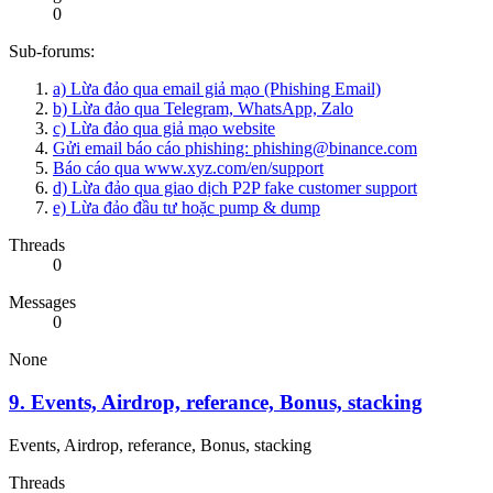
0
Sub-forums:
a) Lừa đảo qua email giả mạo (Phishing Email)
b) Lừa đảo qua Telegram, WhatsApp, Zalo
c) Lừa đảo qua giả mạo website
Gửi email báo cáo phishing: phishing@binance.com
Báo cáo qua www.xyz.com/en/support
d) Lừa đảo qua giao dịch P2P fake customer support
e) Lừa đảo đầu tư hoặc pump & dump
Threads
0
Messages
0
None
9. Events, Airdrop, referance, Bonus, stacking
Events, Airdrop, referance, Bonus, stacking
Threads