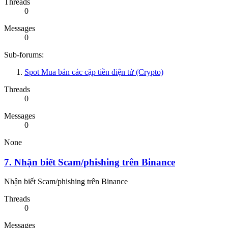
Threads
0
Messages
0
Sub-forums:
Spot Mua bán các cặp tiền điện tử (Crypto)
Threads
0
Messages
0
None
7. Nhận biết Scam/phishing trên Binance
Nhận biết Scam/phishing trên Binance
Threads
0
Messages