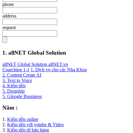
phone
address
request
1. allNET Global Solution
allNET Global Solution allNET.vn
Coarching 1-1
1. Dịch vụ cho các Nha Khoa
2. Content Create AI
3. Text to Voice
4. Kiếm tiền
5. Dropship
5. Gloogle Bussiness
Năm :
1.
Kiếm tiền online
2.
Kiếm tiền với yotube & Video
3.
Kiếm tiền từ bán hàng