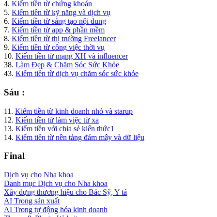
4.
Kiếm tiền từ chứng khoán
5.
Kiếm tiền từ kỹ năng và dịch vụ
6.
Kiếm tiền từ sáng tạo nội dung
7.
Kiếm tiền từ app & phần mềm
8.
Kiếm tiền từ thị trường Freelancer
9.
Kiếm tiền từ công việc thời vụ
10.
Kiếm tiền từ mạng XH và influencer
38.
Làm Đẹp & Chăm Sóc Sức Khỏe
43.
Kiếm tiền từ dịch vụ chăm sóc sức khỏe
Sáu :
11.
Kiếm tiền từ kinh doanh nhỏ và starup
12.
Kiếm tiền từ làm việc từ xa
13.
Kiếm tiền với chia sẻ kiến thức1
14.
Kiếm tiền từ nền tảng đám mây và dữ liệu
Final
Dịch vụ cho Nha khoa
Danh mục Dịch vụ cho Nha khoa
Xây dựng thương hiệu cho Bác Sỹ, Y tá
AI Trong sản xuất
AI Trong tự động hóa kinh doanh