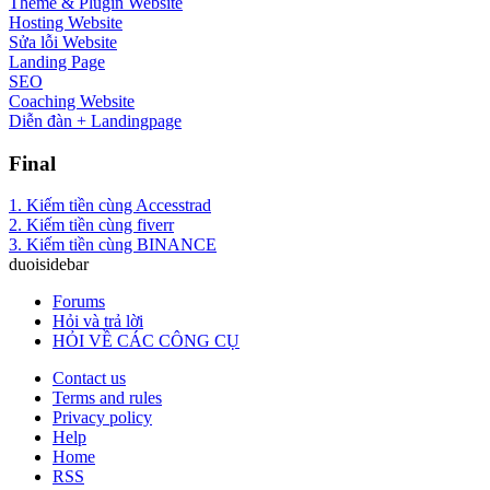
Theme & Plugin Website
Hosting Website
Sửa lỗi Website
Landing Page
SEO
Coaching Website
Diễn đàn + Landingpage
Final
1. Kiếm tiền cùng Accesstrad
2. Kiếm tiền cùng fiverr
3. Kiếm tiền cùng BINANCE
duoisidebar
Forums
Hỏi và trả lời
HỎI VỀ CÁC CÔNG CỤ
Contact us
Terms and rules
Privacy policy
Help
Home
RSS