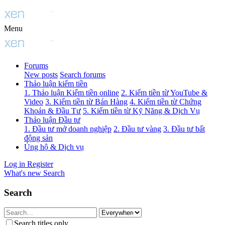
Menu
Forums
New posts
Search forums
Thảo luận kiếm tiền
1. Thảo luận Kiếm tiền online
2. Kiếm tiền từ YouTube &
Video
3. Kiếm tiền từ Bán Hàng
4. Kiếm tiền từ Chứng
Khoán & Đầu Tư
5. Kiếm tiền từ Kỹ Năng & Dịch Vụ
Thảo luận Đầu tư
1. Đầu tư mở doanh nghiệp
2. Đầu tư vàng
3. Đầu tư bất
động sản
Ủng hộ & Dịch vụ
Log in
Register
What's new
Search
Search
Search titles only