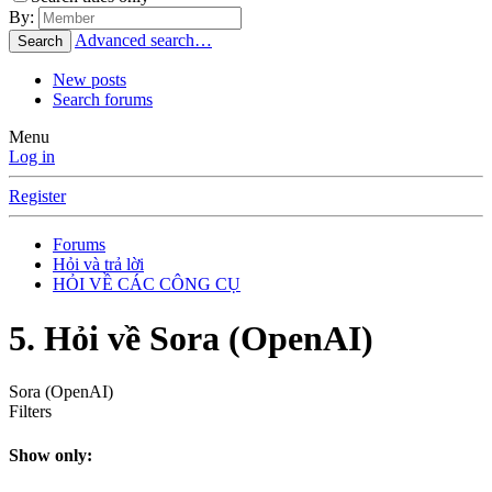
By:
Advanced search…
Search
New posts
Search forums
Menu
Log in
Register
Forums
Hỏi và trả lời
HỎI VỀ CÁC CÔNG CỤ
5. Hỏi về Sora (OpenAI)
Sora (OpenAI)
Filters
Show only: