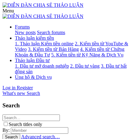
Menu
Forums
New posts
Search forums
Thảo luận kiếm tiền
1. Thảo luận Kiếm tiền online
2. Kiếm tiền từ YouTube &
Video
3. Kiếm tiền từ Bán Hàng
4. Kiếm tiền từ Chứng
Khoán & Đầu Tư
5. Kiếm tiền từ Kỹ Năng & Dịch Vụ
Thảo luận Đầu tư
1. Đầu tư mở doanh nghiệp
2. Đầu tư vàng
3. Đầu tư bất
động sản
Ủng hộ & Dịch vụ
Log in
Register
What's new
Search
Search
Search titles only
By:
Advanced search…
Search