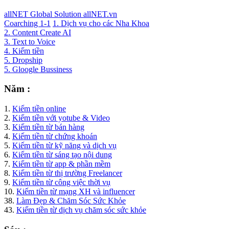
allNET Global Solution allNET.vn
Coarching 1-1
1. Dịch vụ cho các Nha Khoa
2. Content Create AI
3. Text to Voice
4. Kiếm tiền
5. Dropship
5. Gloogle Bussiness
Năm :
1.
Kiếm tiền online
2.
Kiếm tiền với yotube & Video
3.
Kiếm tiền từ bán hàng
4.
Kiếm tiền từ chứng khoán
5.
Kiếm tiền từ kỹ năng và dịch vụ
6.
Kiếm tiền từ sáng tạo nội dung
7.
Kiếm tiền từ app & phần mềm
8.
Kiếm tiền từ thị trường Freelancer
9.
Kiếm tiền từ công việc thời vụ
10.
Kiếm tiền từ mạng XH và influencer
38.
Làm Đẹp & Chăm Sóc Sức Khỏe
43.
Kiếm tiền từ dịch vụ chăm sóc sức khỏe