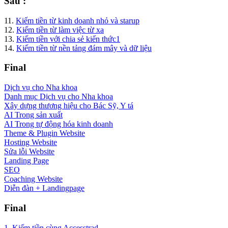
Sáu :
11.
Kiếm tiền từ kinh doanh nhỏ và starup
12.
Kiếm tiền từ làm việc từ xa
13.
Kiếm tiền với chia sẻ kiến thức1
14.
Kiếm tiền từ nền tảng đám mây và dữ liệu
Final
Dịch vụ cho Nha khoa
Danh mục Dịch vụ cho Nha khoa
Xây dựng thương hiệu cho Bác Sỹ, Y tá
AI Trong sản xuất
AI Trong tự động hóa kinh doanh
Theme & Plugin Website
Hosting Website
Sửa lỗi Website
Landing Page
SEO
Coaching Website
Diễn đàn + Landingpage
Final
1. Kiếm tiền cùng Accesstrad