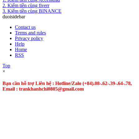
2. Kiếm tiền cùng fiverr
3. Kiếm tiền cùng BINANCE
duoisidebar
Contact us
Terms and rules
Privacy policy
Help
Home
RSS
Top
×
Bạn cần hỗ trợ Liên hệ : Hotline/Zalo
(+84).08-.62-.39-.64-.78,
Email : trankhanhchi0805@gmail.com