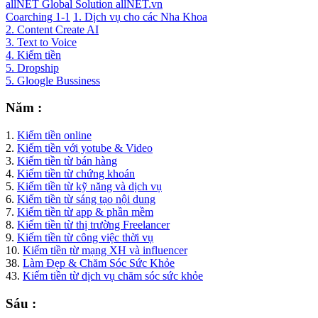
allNET Global Solution allNET.vn
Coarching 1-1
1. Dịch vụ cho các Nha Khoa
2. Content Create AI
3. Text to Voice
4. Kiếm tiền
5. Dropship
5. Gloogle Bussiness
Năm :
1.
Kiếm tiền online
2.
Kiếm tiền với yotube & Video
3.
Kiếm tiền từ bán hàng
4.
Kiếm tiền từ chứng khoán
5.
Kiếm tiền từ kỹ năng và dịch vụ
6.
Kiếm tiền từ sáng tạo nội dung
7.
Kiếm tiền từ app & phần mềm
8.
Kiếm tiền từ thị trường Freelancer
9.
Kiếm tiền từ công việc thời vụ
10.
Kiếm tiền từ mạng XH và influencer
38.
Làm Đẹp & Chăm Sóc Sức Khỏe
43.
Kiếm tiền từ dịch vụ chăm sóc sức khỏe
Sáu :