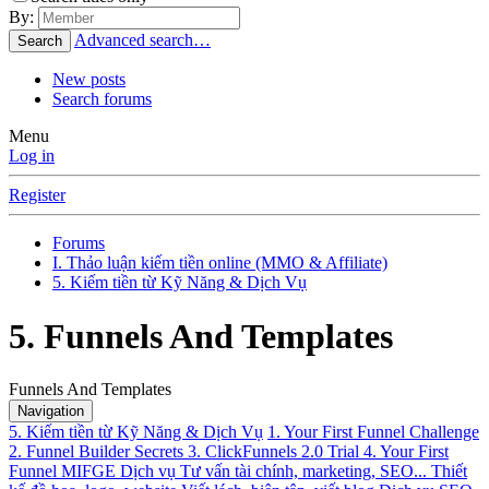
By:
Advanced search…
Search
New posts
Search forums
Menu
Log in
Register
Forums
I. Thảo luận kiếm tiền online (MMO & Affiliate)
5. Kiếm tiền từ Kỹ Năng & Dịch Vụ
5. Funnels And Templates
Funnels And Templates
Navigation
5. Kiếm tiền từ Kỹ Năng & Dịch Vụ
1. Your First Funnel Challenge
2. Funnel Builder Secrets
3. ClickFunnels 2.0 Trial
4. Your First
Funnel MIFGE
Dịch vụ Tư vấn tài chính, marketing, SEO...
Thiết