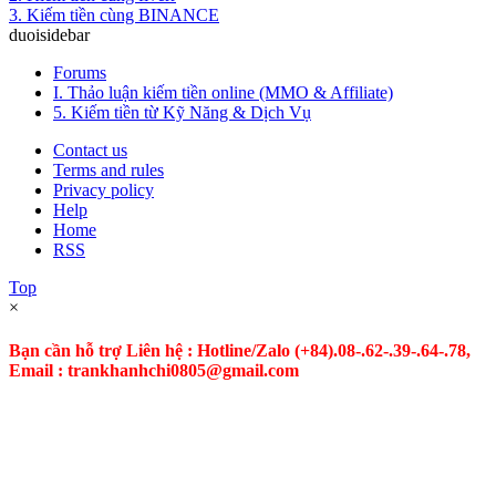
3. Kiếm tiền cùng BINANCE
duoisidebar
Forums
I. Thảo luận kiếm tiền online (MMO & Affiliate)
5. Kiếm tiền từ Kỹ Năng & Dịch Vụ
Contact us
Terms and rules
Privacy policy
Help
Home
RSS
Top
×
Bạn cần hỗ trợ Liên hệ : Hotline/Zalo
(+84).08-.62-.39-.64-.78,
Email : trankhanhchi0805@gmail.com