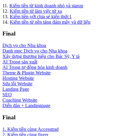
11.
Kiếm tiền từ kinh doanh nhỏ và starup
12.
Kiếm tiền từ làm việc từ xa
13.
Kiếm tiền với chia sẻ kiến thức1
14.
Kiếm tiền từ nền tảng đám mây và dữ liệu
Final
Dịch vụ cho Nha khoa
Danh mục Dịch vụ cho Nha khoa
Xây dựng thương hiệu cho Bác Sỹ, Y tá
AI Trong sản xuất
AI Trong tự động hóa kinh doanh
Theme & Plugin Website
Hosting Website
Sửa lỗi Website
Landing Page
SEO
Coaching Website
Diễn đàn + Landingpage
Final
1. Kiếm tiền cùng Accesstrad
2. Kiếm tiền cùng fiverr