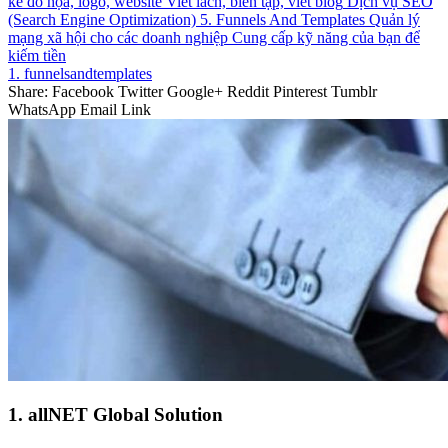
kế đồ họa, logo, website
Viết lách, biên tập, viết blog
Dịch vụ SEO
(Search Engine Optimization)
5. Funnels And Templates
Quản lý
mạng xã hội cho các doanh nghiệp
Cung cấp kỹ năng của bạn để
kiếm tiền
1. funnelsandtemplates
Share:
Facebook
Twitter
Google+
Reddit
Pinterest
Tumblr
WhatsApp
Email
Link
1. allNET Global Solution