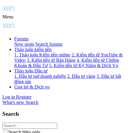
Menu
Forums
New posts
Search forums
Thảo luận kiếm tiền
1. Thảo luận Kiếm tiền online
2. Kiếm tiền từ YouTube &
Video
3. Kiếm tiền từ Bán Hàng
4. Kiếm tiền từ Chứng
Khoán & Đầu Tư
5. Kiếm tiền từ Kỹ Năng & Dịch Vụ
Thảo luận Đầu tư
1. Đầu tư mở doanh nghiệp
2. Đầu tư vàng
3. Đầu tư bất
động sản
Ủng hộ & Dịch vụ
Log in
Register
What's new
Search
Search
Search titles only